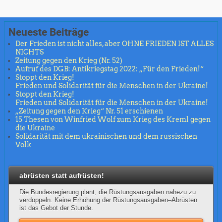
Neueste Beiträge
Der Frieden ist nicht alles, aber OHNE FRIEDEN IST ALLES
NICHTS
Zeitung gegen den Krieg (Nr. 52)
Aufruf des DGB: Antikriegstag 2022: „Für den Frieden!“
Stoppt den Krieg!
Frieden und Solidarität für die Menschen in der Ukraine!
Stoppt den Krieg!
Frieden und Solidarität für die Menschen in der Ukraine!
„Zeitung gegen den Krieg“ Nr. 51 erschienen
15 Thesen von Winfried Wolf zum Krieg des Kreml gegen
die Ukraine
Solidarität mit dem ukrainischen und dem russischen
Volk
abrüsten statt aufrüsten!
Die Bundesregierung plant, die Rüstungsausgaben nahezu zu
verdoppeln. Keine Erhöhung der Rüstungsausgaben–Abrüsten
ist das Gebot der Stunde.