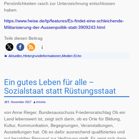
Persönlichkeiten rasch zur Unterzeichnung entschlossen
haben.
https://www.heise.de/tp/features/Es-findet-eine-schleichende-
Militarisierung-der-Aussenpolitik-statt-3909243.html
Teile diesen Beitrag
Aktuelles
,
Hintergrundinformationen
,
Medien Echo
Ein gutes Leben für alle –
Sozialstaat statt Rüstungsstaat
5. November 2017
kristine
von Anne Rieger, Bundesausschuss Friedensratschlag Ob ein
Land lebenswert ist, zeigt sich darin, ob es Orte für Bildung,
Kultur, Kommunikation, Begegnungen, Veranstaltungen,
Ausstellungen hat. Ob es dafür ausreichend qualifiziertes und
gut bezahltes Personal zur Verfügung stellt. Es zeigt sich darin,