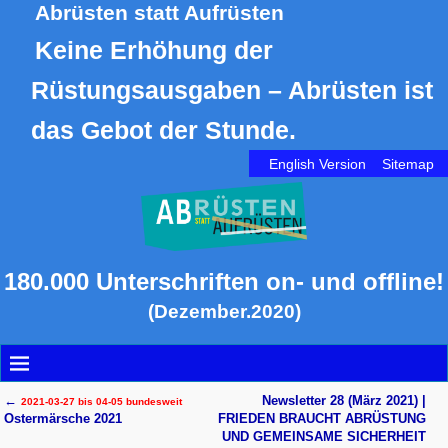
Abrüsten statt Aufrüsten
Keine Erhöhung der
Rüstungsausgaben – Abrüsten ist
das Gebot der Stunde.
English Version
Sitemap
180.000 Unterschriften on- und offline!
(Dezember.2020)
←
Newsletter 28 (März 2021) |
2021-03-27 bis 04-05 bundesweit
Artikelnavigation
Ostermärsche 2021
FRIEDEN BRAUCHT ABRÜSTUNG
UND GEMEINSAME SICHERHEIT