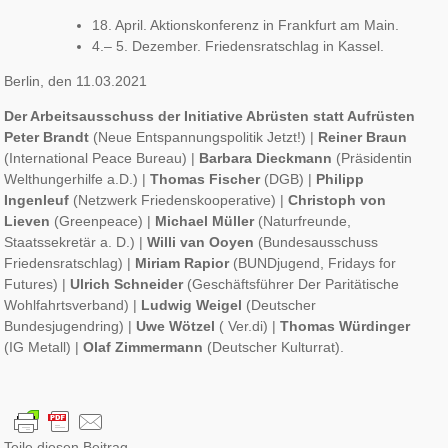
18. April. Aktionskonferenz in Frankfurt am Main.
4.– 5. Dezember. Friedensratschlag in Kassel.
Berlin, den 11.03.2021
Der Arbeitsausschuss der Initiative Abrüsten statt Aufrüsten
Peter Brandt
(Neue Entspannungspolitik Jetzt!) |
Reiner Braun
(International Peace Bureau) |
Barbara Dieckmann
(Präsidentin
Welthungerhilfe a.D.) |
Thomas Fischer
(DGB) |
Philipp
Ingenleuf
(Netzwerk Friedenskooperative) |
Christoph von
Lieven
(Greenpeace) |
Michael Müller
(Naturfreunde,
Staatssekretär a. D.) |
Willi van Ooyen
(Bundesausschuss
Friedensratschlag) |
Miriam Rapior
(BUNDjugend, Fridays for
Futures) |
Ulrich Schneider
(Geschäftsführer Der Paritätische
Wohlfahrtsverband) |
Ludwig Weigel
(Deutscher
Bundesjugendring) |
Uwe Wötzel
( Ver.di) |
Thomas Würdinger
(IG Metall) |
Olaf Zimmermann
(Deutscher Kulturrat).
Teile diesen Beitrag