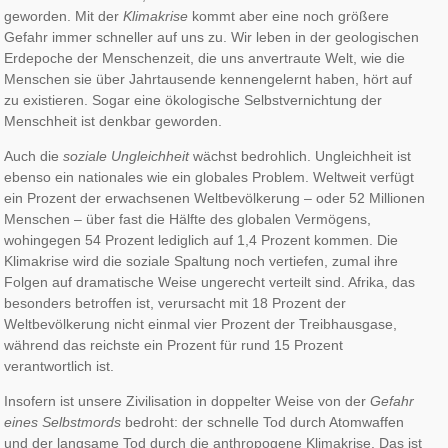
geworden. Mit der
Klimakrise
kommt aber eine noch größere
Gefahr immer schneller auf uns zu. Wir leben in der geologischen
Erdepoche der Menschenzeit, die uns anvertraute Welt, wie die
Menschen sie über Jahrtausende kennengelernt haben, hört auf
zu existieren. Sogar eine ökologische Selbstvernichtung der
Menschheit ist denkbar geworden.
Auch die
soziale Ungleichheit
wächst bedrohlich. Ungleichheit ist
ebenso ein nationales wie ein globales Problem. Weltweit verfügt
ein Prozent der erwachsenen Weltbevölkerung – oder 52 Millionen
Menschen – über fast die Hälfte des globalen Vermögens,
wohingegen 54 Prozent lediglich auf 1,4 Prozent kommen. Die
Klimakrise wird die soziale Spaltung noch vertiefen, zumal ihre
Folgen auf dramatische Weise ungerecht verteilt sind. Afrika, das
besonders betroffen ist, verursacht mit 18 Prozent der
Weltbevölkerung nicht einmal vier Prozent der Treibhausgase,
während das reichste ein Prozent für rund 15 Prozent
verantwortlich ist.
Insofern ist unsere Zivilisation in doppelter Weise von der
Gefahr
eines Selbstmords
bedroht: der schnelle Tod durch Atomwaffen
und der langsame Tod durch die anthropogene Klimakrise. Das ist