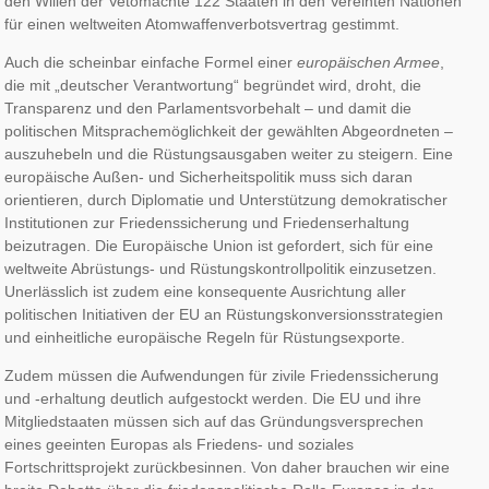
den Willen der Vetomächte 122 Staaten in den Vereinten Nationen
für einen weltweiten Atomwaffenverbotsvertrag gestimmt.
Auch die scheinbar einfache Formel einer
europäischen Armee
,
die mit „deutscher Verantwortung“ begründet wird, droht, die
Transparenz und den Parlamentsvorbehalt – und damit die
politischen Mitsprachemöglichkeit der gewählten Abgeordneten –
auszuhebeln und die Rüstungsausgaben weiter zu steigern. Eine
europäische Außen- und Sicherheitspolitik muss sich daran
orientieren, durch Diplomatie und Unterstützung demokratischer
Institutionen zur Friedenssicherung und Friedenserhaltung
beizutragen. Die Europäische Union ist gefordert, sich für eine
weltweite Abrüstungs- und Rüstungskontrollpolitik einzusetzen.
Unerlässlich ist zudem eine konsequente Ausrichtung aller
politischen Initiativen der EU an Rüstungskonversionsstrategien
und einheitliche europäische Regeln für Rüstungsexporte.
Zudem müssen die Aufwendungen für zivile Friedenssicherung
und -erhaltung deutlich aufgestockt werden. Die EU und ihre
Mitgliedstaaten müssen sich auf das Gründungsversprechen
eines geeinten Europas als Friedens- und soziales
Fortschrittsprojekt zurückbesinnen. Von daher brauchen wir eine