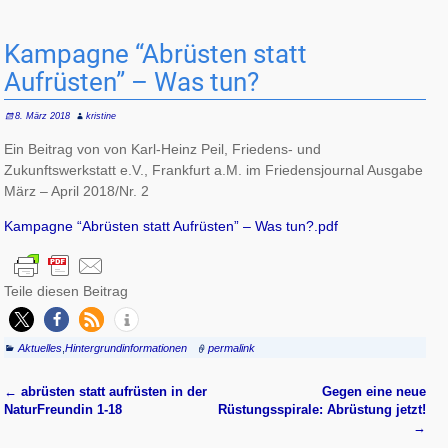
Kampagne “Abrüsten statt
Aufrüsten” – Was tun?
8. März 2018
kristine
Ein Beitrag von von Karl-Heinz Peil, Friedens- und
Zukunftswerkstatt e.V., Frankfurt a.M. im Friedensjournal Ausgabe
März – April 2018/Nr. 2
Kampagne “Abrüsten statt Aufrüsten” – Was tun?.pdf
Teile diesen Beitrag
Aktuelles
,
Hintergrundinformationen
permalink
←
abrüsten statt aufrüsten in der
Gegen eine neue
Artikelnavigation
NaturFreundin 1-18
Rüstungsspirale: Abrüstung jetzt!
→