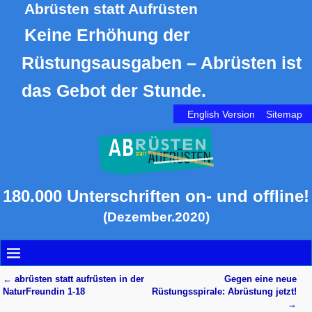
Abrüsten statt Aufrüsten
Keine Erhöhung der
Rüstungsausgaben – Abrüsten ist
das Gebot der Stunde.
English Version
Sitemap
180.000 Unterschriften on- und offline!
(Dezember.2020)
←
abrüsten statt aufrüsten in der
Gegen eine neue
Artikelnavigation
NaturFreundin 1-18
Rüstungsspirale: Abrüstung jetzt!
→