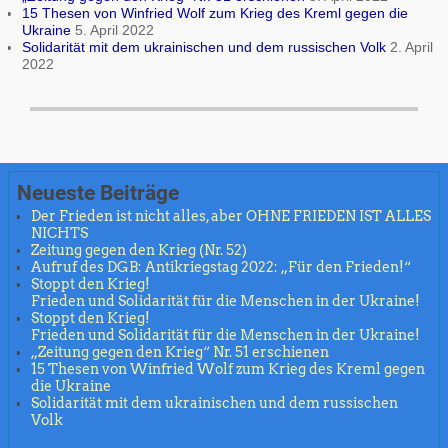
15 Thesen von Winfried Wolf zum Krieg des Kreml gegen die
Ukraine
5. April 2022
Solidarität mit dem ukrainischen und dem russischen Volk
2. April
2022
Neueste Beiträge
Der Frieden ist nicht alles, aber OHNE FRIEDEN IST ALLES
NICHTS
Zeitung gegen den Krieg (Nr. 52)
Aufruf des DGB: Antikriegstag 2022: „Für den Frieden!“
Stoppt den Krieg!
Frieden und Solidarität für die Menschen in der Ukraine!
Stoppt den Krieg!
Frieden und Solidarität für die Menschen in der Ukraine!
„Zeitung gegen den Krieg“ Nr. 51 erschienen
15 Thesen von Winfried Wolf zum Krieg des Kreml gegen
die Ukraine
Solidarität mit dem ukrainischen und dem russischen
Volk