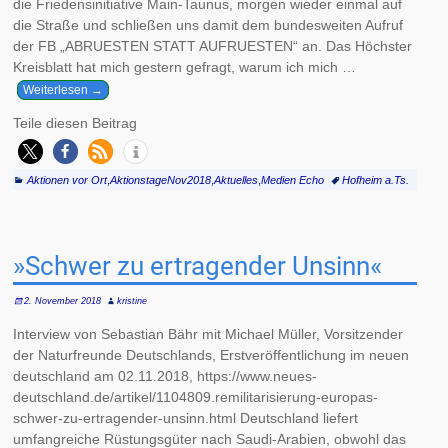
die Friedensinitiative Main-Taunus, morgen wieder einmal auf
die Straße und schließen uns damit dem bundesweiten Aufruf
der FB „ABRUESTEN STATT AUFRUESTEN“ an. Das Höchster
Kreisblatt hat mich gestern gefragt, warum ich mich
…
Weiterlesen →
Teile diesen Beitrag
Aktionen vor Ort
,
AktionstageNov2018
,
Aktuelles
,
Medien Echo
Hofheim a.Ts.
»Schwer zu ertragender Unsinn«
2. November 2018
kristine
Interview von Sebastian Bähr mit Michael Müller, Vorsitzender
der Naturfreunde Deutschlands, Erstveröffentlichung im neuen
deutschland am 02.11.2018, https://www.neues-
deutschland.de/artikel/1104809.remilitarisierung-europas-
schwer-zu-ertragender-unsinn.html Deutschland liefert
umfangreiche Rüstungsgüter nach Saudi-Arabien, obwohl das