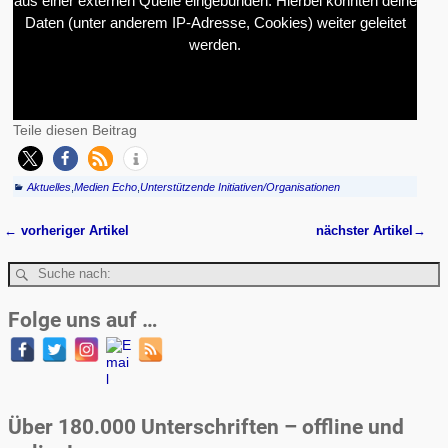
aus einer externen Quelle eingebunden. Hierbei könnten deine
Daten (unter anderem IP-Adresse, Cookies) weiter geleitet
werden.
Teile diesen Beitrag
Aktuelles
,
Medien Echo
,
Unterstützende Initiativen/Organisationen
←
vorheriger Artikel
nächster Artikel
→
Artikelnavigation
Folge uns auf …
Über 180.000 Unterschriften – offline und