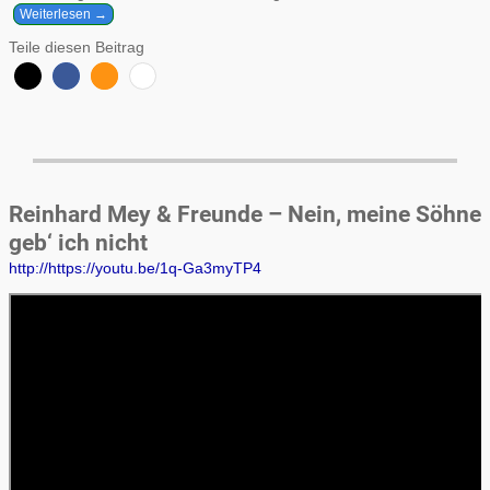
Weiterlesen →
Teile diesen Beitrag
Reinhard Mey & Freunde – Nein, meine Söhne
geb‘ ich nicht
http://https://youtu.be/1q-Ga3myTP4