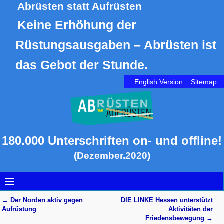
Abrüsten statt Aufrüsten
Keine Erhöhung der
Rüstungsausgaben – Abrüsten ist
das Gebot der Stunde.
English Version
Sitemap
180.000 Unterschriften on- und offline!
(Dezember.2020)
←
Der Norden aktiv gegen
DIE LINKE Hessen unterstützt
Artikelnavigation
Aufrüstung
Aktivitäten der
Friedensbewegung
→