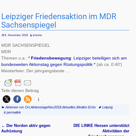
Leipziger Friedensaktion im MDR
Sachsenspiegel
4. November 2018
kristine
MDR SACHSENSPIEGEL
MDR
Themen u.a.:
*
Friedensbewegung
: Leipziger beteiligen sich am
bundesweiten Aktionstag gegen Rüstungspolitik *
(ab ca. 0:40′)
Meisterfeier: Der jahrgangsbeste …
Teile diesen Beitrag
Aktionen vor Ort
,
AktionstageNov2018
,
Aktuelles
,
Medien Echo
Leipzig
permalink
←
Der Norden aktiv gegen
DIE LINKE Hessen unterstützt
Artikelnavigation
Aufrüstung
Aktivitäten der