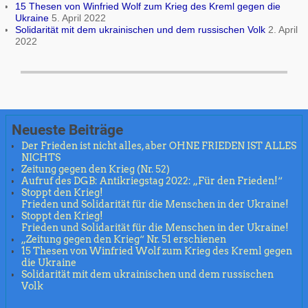
15 Thesen von Winfried Wolf zum Krieg des Kreml gegen die
Ukraine
5. April 2022
Solidarität mit dem ukrainischen und dem russischen Volk
2. April
2022
Neueste Beiträge
Der Frieden ist nicht alles, aber OHNE FRIEDEN IST ALLES
NICHTS
Zeitung gegen den Krieg (Nr. 52)
Aufruf des DGB: Antikriegstag 2022: „Für den Frieden!“
Stoppt den Krieg!
Frieden und Solidarität für die Menschen in der Ukraine!
Stoppt den Krieg!
Frieden und Solidarität für die Menschen in der Ukraine!
„Zeitung gegen den Krieg“ Nr. 51 erschienen
15 Thesen von Winfried Wolf zum Krieg des Kreml gegen
die Ukraine
Solidarität mit dem ukrainischen und dem russischen
Volk