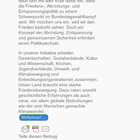
setzt sich mit aller Kraft dafür ein, dass
die Friedens-, Abrüstungs- und
Entspannungspolitik zu einem
Schwerpunkt im Bundestagswahlkampf
wird. Wir mischen uns ein, weil wir den
Frieden bedroht sehen. Doch ein
Konzept der Abrüstung, Entspannung
und gemeinsamen Sicherheit
erfordert
einen Politikwechsel.
In unserer Initiative arbeiten
Gewerkschaften, Sozialverbände, Kultur
und Wissenschaft, Kirchen,
Jugendverbände, Umwelt- und
Klimabewegung und
Entwicklungsorganisationen zusammen.
Unser Land braucht eine starke
Friedensbewegung. Dazu raten sowohl
geschichtliche Erfahrungen als auch
neue, vor allem globale Bedrohungen
wie der vom Menschen gemachte
Klimawandel.
Weiterlesen →
Teile diesen Beitrag