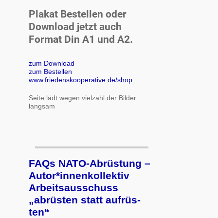
Plakat Bestellen oder
Download jetzt auch
Format Din A1 und A2.
zum Download
zum Bestellen
www.friedenskooperative.de/shop
Seite lädt wegen vielzahl der Bilder
langsam
FAQs NATO-Abrüstung –
Autor*innenkollektiv
Arbeits­aus­schuss
„ab­rüs­ten statt auf­rüs­
ten“