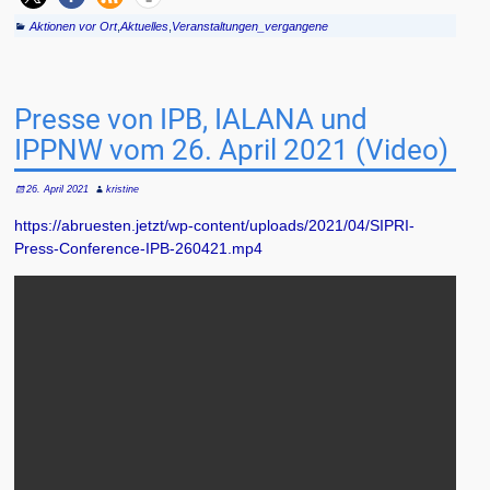
Aktionen vor Ort
,
Aktuelles
,
Veranstaltungen_vergangene
Presse von IPB, IALANA und
IPPNW vom 26. April 2021 (Video)
26. April 2021
kristine
https://abruesten.jetzt/wp-content/uploads/2021/04/SIPRI-
Press-Conference-IPB-260421.mp4