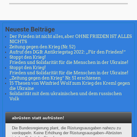
Neueste Beiträge
Der Frieden ist nicht alles, aber OHNE FRIEDEN IST ALLES
NICHTS
Zeitung gegen den Krieg (Nr. 52)
Aufruf des DGB: Antikriegstag 2022: „Für den Frieden!“
Stoppt den Krieg!
Frieden und Solidarität für die Menschen in der Ukraine!
Stoppt den Krieg!
Frieden und Solidarität für die Menschen in der Ukraine!
„Zeitung gegen den Krieg“ Nr. 51 erschienen
15 Thesen von Winfried Wolf zum Krieg des Kreml gegen
die Ukraine
Solidarität mit dem ukrainischen und dem russischen
Volk
abrüsten statt aufrüsten!
Die Bundesregierung plant, die Rüstungsausgaben nahezu zu
verdoppeln. Keine Erhöhung der Rüstungsausgaben–Abrüsten