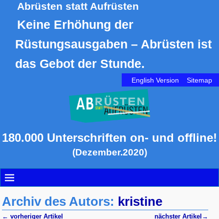
Abrüsten statt Aufrüsten
Keine Erhöhung der
Rüstungsausgaben – Abrüsten ist
das Gebot der Stunde.
English Version
Sitemap
180.000 Unterschriften on- und offline!
(Dezember.2020)
Archiv des Autors:
kristine
←
vorheriger Artikel
nächster Artikel
→