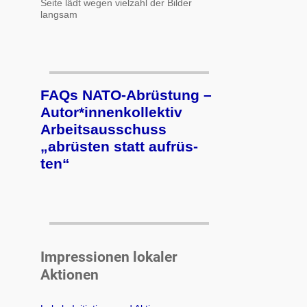
Seite lädt wegen vielzahl der Bilder
langsam
FAQs NATO-Abrüstung –
Autor*innenkollektiv
Arbeits­aus­schuss
„ab­rüs­ten statt auf­rüs­
ten“
Impressionen lokaler
Aktionen