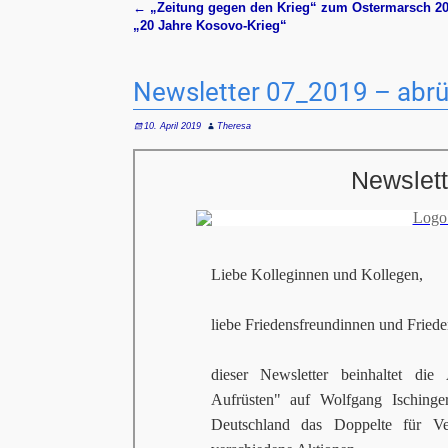
←
„Zeitung gegen den Krieg“ zum Ostermarsch 2
Artikelnavigation
„20 Jahre Kosovo-Krieg“
Newsletter 07_2019 – abrüs
10. April 2019
Theresa