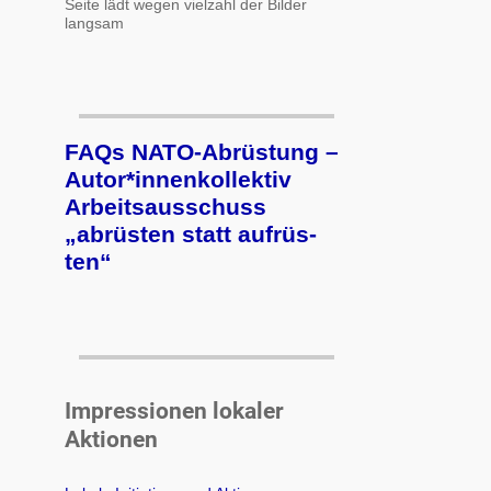
Seite lädt wegen vielzahl der Bilder
langsam
FAQs NATO-Abrüstung –
Autor*innenkollektiv
Arbeits­aus­schuss
„ab­rüs­ten statt auf­rüs­
ten“
Impressionen lokaler
Aktionen