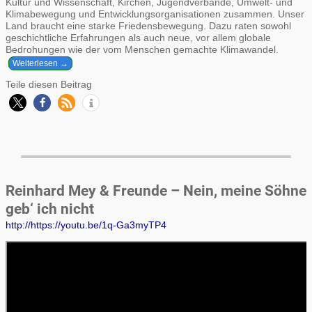
Kultur und Wissenschaft, Kirchen, Jugendverbände, Umwelt- und
Klimabewegung und Entwicklungsorganisationen zusammen. Unser
Land braucht eine starke Friedensbewegung. Dazu raten sowohl
geschichtliche Erfahrungen als auch neue, vor allem globale
Bedrohungen wie der vom Menschen gemachte Klimawandel.
Weiterlesen →
Teile diesen Beitrag
Reinhard Mey & Freunde – Nein, meine Söhne
geb‘ ich nicht
http://https://youtu.be/1q-Ga3myTP4