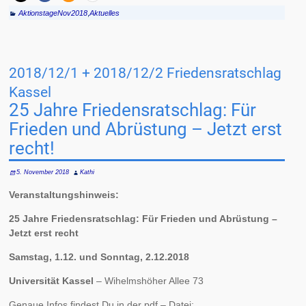
AktionstageNov2018
,
Aktuelles
2018/12/1 + 2018/12/2 Frie­dens­rat­schlag
Kas­sel
25 Jahre Frie­dens­rat­schlag: Für
Frie­den und Ab­rüs­t­ung – Jetzt erst
recht!
5. November 2018
Kathi
Veranstaltungshinweis:
25 Jahre Friedensratschlag: Für Frieden und Abrüstung –
Jetzt erst recht
Samstag, 1.12. und Sonntag, 2.12.2018
Universität Kassel
– Wihelmshöher Allee 73
Genaue Infos findest Du in der pdf – Datei: