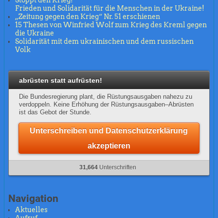
Stoppt den Krieg!
Frieden und Solidarität für die Menschen in der Ukraine!
„Zeitung gegen den Krieg“ Nr. 51 erschienen
15 Thesen von Winfried Wolf zum Krieg des Kreml gegen
die Ukraine
Solidarität mit dem ukrainischen und dem russischen
Volk
abrüsten statt aufrüsten!
Die Bundesregierung plant, die Rüstungsausgaben nahezu zu
verdoppeln. Keine Erhöhung der Rüstungsausgaben–Abrüsten
ist das Gebot der Stunde.
Unterschreiben und Datenschutzerklärung
akzeptieren
31,664
Unterschriften
Navigation
Aktuelles