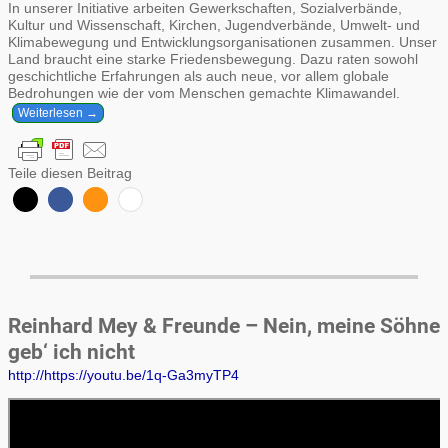
In unserer Initiative arbeiten Gewerkschaften, Sozialverbände,
Kultur und Wissenschaft, Kirchen, Jugendverbände, Umwelt- und
Klimabewegung und Entwicklungsorganisationen zusammen. Unser
Land braucht eine starke Friedensbewegung. Dazu raten sowohl
geschichtliche Erfahrungen als auch neue, vor allem globale
Bedrohungen wie der vom Menschen gemachte Klimawandel.
Weiterlesen →
Teile diesen Beitrag
Reinhard Mey & Freunde – Nein, meine Söhne
geb‘ ich nicht
http://https://youtu.be/1q-Ga3myTP4