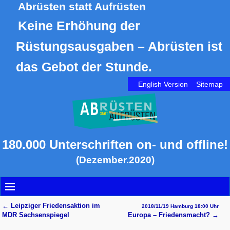
Abrüsten statt Aufrüsten
Keine Erhöhung der
Rüstungsausgaben – Abrüsten ist
das Gebot der Stunde.
English Version
Sitemap
180.000 Unterschriften on- und offline!
(Dezember.2020)
←
Leipziger Friedensaktion im
2018/11/19 Hamburg 18:00 Uhr
Artikelnavigation
MDR Sachsenspiegel
Europa – Friedensmacht?
→