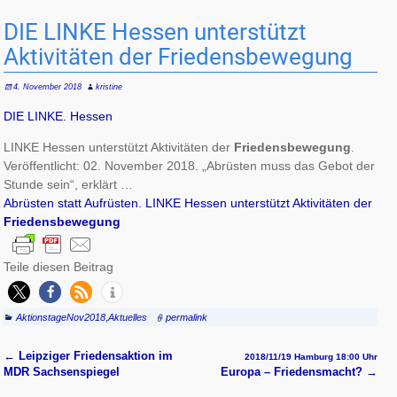
DIE LINKE Hessen unterstützt
Aktivitäten der Friedensbewegung
4. November 2018
kristine
DIE LINKE. Hessen
LINKE Hessen unterstützt Aktivitäten der
Friedensbewegung
.
Veröffentlicht: 02. November 2018. „Abrüsten muss das Gebot der
Stunde sein“, erklärt …
Abrüsten statt Aufrüsten. LINKE Hessen unterstützt Aktivitäten der
Friedensbewegung
Teile diesen Beitrag
AktionstageNov2018
,
Aktuelles
permalink
←
Leipziger Friedensaktion im
2018/11/19 Hamburg 18:00 Uhr
Artikelnavigation
MDR Sachsenspiegel
Europa – Friedensmacht?
→