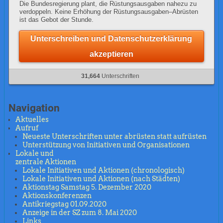
Die Bundesregierung plant, die Rüstungsausgaben nahezu zu
verdoppeln. Keine Erhöhung der Rüstungsausgaben–Abrüsten
ist das Gebot der Stunde.
Unterschreiben und Datenschutzerklärung
akzeptieren
31,664
Unterschriften
Navigation
Aktuelles
Aufruf
Neueste Unterschriften unter abrüsten statt aufrüsten
Unterstützung von Initiativen und Organisationen
Lokale und
zentrale Aktionen
Lokale Initiativen und Aktionen (chronologisch)
Lokale Initiativen und Aktionen (nach Städten)
Aktionstag Samstag 5. Dezember 2020
Aktionskonferenzen
Antikriegstag 01.09.2020
Anzeige in der SZ zum 8. Mai 2020
Links