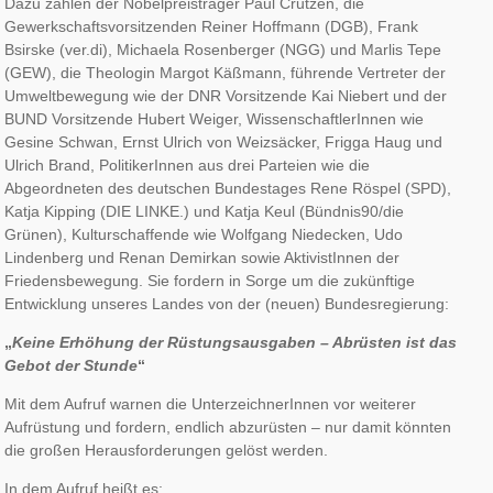
Dazu zählen der Nobelpreisträger Paul Crutzen, die
Gewerkschaftsvorsitzenden Reiner Hoffmann (DGB), Frank
Bsirske (ver.di), Michaela Rosenberger (NGG) und Marlis Tepe
(GEW), die Theologin Margot Käßmann, führende Vertreter der
Umweltbewegung wie der DNR Vorsitzende Kai Niebert und der
BUND Vorsitzende Hubert Weiger, WissenschaftlerInnen wie
Gesine Schwan, Ernst Ulrich von Weizsäcker, Frigga Haug und
Ulrich Brand, PolitikerInnen aus drei Parteien wie die
Abgeordneten des deutschen Bundestages Rene Röspel (SPD),
Katja Kipping (DIE LINKE.) und Katja Keul (Bündnis90/die
Grünen), Kulturschaffende wie Wolfgang Niedecken, Udo
Lindenberg und Renan Demirkan sowie AktivistInnen der
Friedensbewegung. Sie fordern in Sorge um die zukünftige
Entwicklung unseres Landes von der (neuen) Bundesregierung:
„
Keine Erhöhung der Rüstungsausgaben – Abrüsten ist das
Gebot der Stunde
“
Mit dem Aufruf warnen die UnterzeichnerInnen vor weiterer
Aufrüstung und fordern, endlich abzurüsten – nur damit könnten
die großen Herausforderungen gelöst werden.
In dem Aufruf heißt es: