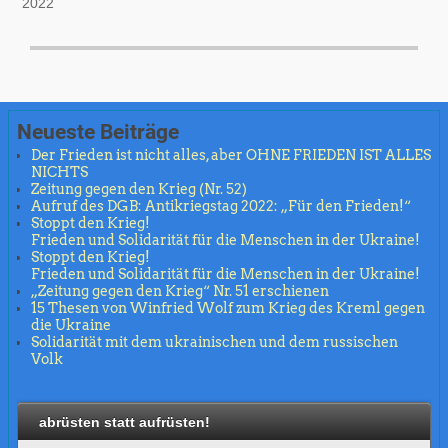
2022
Neueste Beiträge
Der Frieden ist nicht alles, aber OHNE FRIEDEN IST ALLES
NICHTS
Zeitung gegen den Krieg (Nr. 52)
Aufruf des DGB: Antikriegstag 2022: „Für den Frieden!“
Stoppt den Krieg!
Frieden und Solidarität für die Menschen in der Ukraine!
Stoppt den Krieg!
Frieden und Solidarität für die Menschen in der Ukraine!
„Zeitung gegen den Krieg“ Nr. 51 erschienen
15 Thesen von Winfried Wolf zum Krieg des Kreml gegen
die Ukraine
Solidarität mit dem ukrainischen und dem russischen
Volk
abrüsten statt aufrüsten!