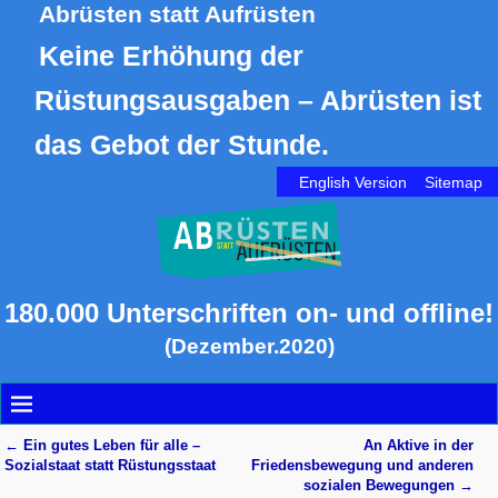
Abrüsten statt Aufrüsten
Keine Erhöhung der
Rüstungsausgaben – Abrüsten ist
das Gebot der Stunde.
English Version
Sitemap
180.000 Unterschriften on- und offline!
(Dezember.2020)
←
Ein gutes Leben für alle –
An Aktive in der
Artikelnavigation
Sozialstaat statt Rüstungsstaat
Friedensbewegung und anderen
sozialen Bewegungen
→