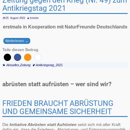
Zeitung gegen den Krieg (Nr. 49) zum
Antikriegstag 2021
25. August 2021
kristine
erstmals in Kooperation mit NaturFreunde Deutschlands
Weiterlesen →
Teile diesen Beitrag
Aktuelles
,
Zeitung
Antikriegstag_2021
abrüsten statt aufrüsten – wer sind wir?
FRIEDEN BRAUCHT ABRÜSTUNG
UND GEMEINSAME SICHERHEIT
Die
Initiative Abrüsten statt Aufrüsten
setzt sich mit aller Kraft
dafür ein, dass die Friedens-, Abrüstungs- und Entspannungspolitik