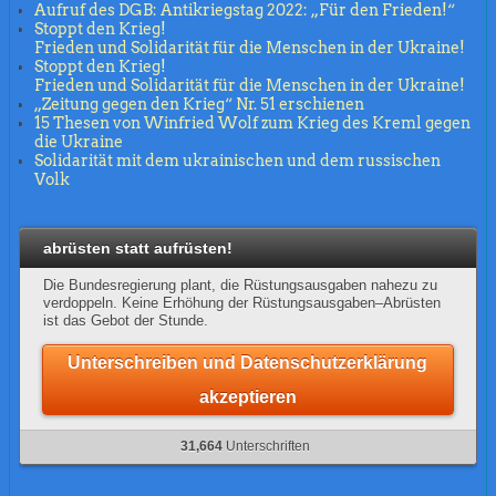
Aufruf des DGB: Antikriegstag 2022: „Für den Frieden!“
Stoppt den Krieg!
Frieden und Solidarität für die Menschen in der Ukraine!
Stoppt den Krieg!
Frieden und Solidarität für die Menschen in der Ukraine!
„Zeitung gegen den Krieg“ Nr. 51 erschienen
15 Thesen von Winfried Wolf zum Krieg des Kreml gegen
die Ukraine
Solidarität mit dem ukrainischen und dem russischen
Volk
abrüsten statt aufrüsten!
Die Bundesregierung plant, die Rüstungsausgaben nahezu zu
verdoppeln. Keine Erhöhung der Rüstungsausgaben–Abrüsten
ist das Gebot der Stunde.
Unterschreiben und Datenschutzerklärung
akzeptieren
31,664
Unterschriften