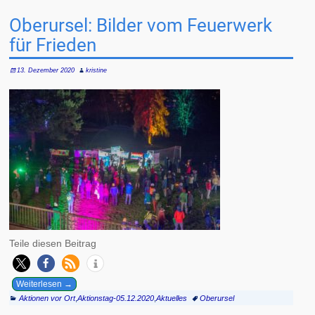
Oberursel: Bilder vom Feuerwerk
für Frieden
13. Dezember 2020
kristine
Teile diesen Beitrag
Weiterlesen →
Aktionen vor Ort
,
Aktionstag-05.12.2020
,
Aktuelles
Oberursel