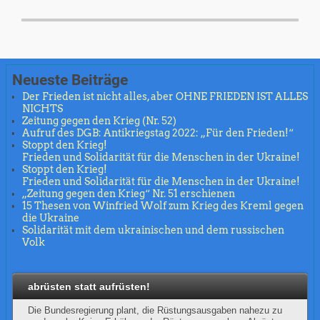
Neueste Beiträge
Der Frieden ist nicht alles, aber OHNE FRIEDEN IST ALLES
NICHTS
Zeitung gegen den Krieg (Nr. 52)
Aufruf des DGB: Antikriegstag 2022: „Für den Frieden!“
Stoppt den Krieg!
Frieden und Solidarität für die Menschen in der Ukraine!
Stoppt den Krieg!
Frieden und Solidarität für die Menschen in der Ukraine!
„Zeitung gegen den Krieg“ Nr. 51 erschienen
15 Thesen von Winfried Wolf zum Krieg des Kreml gegen
die Ukraine
Solidarität mit dem ukrainischen und dem russischen
Volk
abrüsten statt aufrüsten!
Die Bundesregierung plant, die Rüstungsausgaben nahezu zu