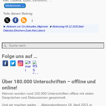
Kiel, Lübeck, Eutin, Elmshorn,
…
Weiterlesen →
Teile diesen Beitrag
Aktionen vor Ort
,
Aktuelles
,
Allgemein
Aktionstag-05.12.2020
,
Bad-
Oldesloe
,
Elmshorn
,
Eutin
,
Kiel
,
Lübeck
Folge uns auf …
Über 180.000 Unterschriften – offline und
online!
Hiervon wurden rund 150.000 Unterschriften offline mit vielen
Gesprächen und Diskussionen gesammelt.
Und wir machen weiter … Aktionskonferenz 18. April 2021 in