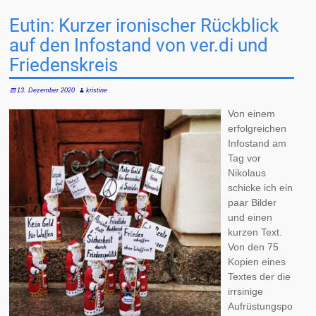
Eutin: Kurzer ironischer Rückblick
auf den Infostand von ver.di und
Friedenskreis
13. Dezember 2020
kristine
Von einem
erfolgreichen
Infostand am
Tag vor
Nikolaus
schicke ich ein
paar Bilder
und einen
kurzen Text.
Von den 75
Kopien eines
Textes der die
irrsinige
Aufrüstungspo