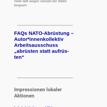
Seite lädt wegen vielzahl der Bilder
langsam
FAQs NATO-Abrüstung –
Autor*innenkollektiv
Arbeits­aus­schuss
„ab­rüs­ten statt auf­rüs­
ten“
Impressionen lokaler
Aktionen