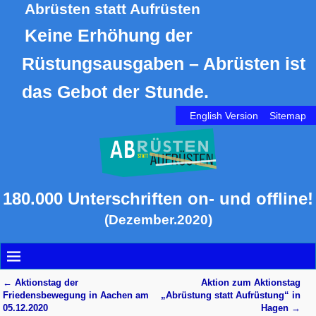
Abrüsten statt Aufrüsten
Keine Erhöhung der
Rüstungsausgaben – Abrüsten ist
das Gebot der Stunde.
English Version
Sitemap
180.000 Unterschriften on- und offline!
(Dezember.2020)
←
Aktionstag der
Aktion zum Aktionstag
Artikelnavigation
Friedensbewegung in Aachen am
„Abrüstung statt Aufrüstung“ in
05.12.2020
Hagen
→