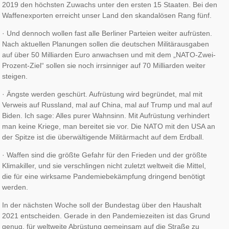
2019 den höchsten Zuwachs unter den ersten 15 Staaten. Bei den
Waffenexporten erreicht unser Land den skandalösen Rang fünf.
· Und dennoch wollen fast alle Berliner Parteien weiter aufrüsten.
Nach aktuellen Planungen sollen die deutschen Militärausgaben
auf über 50 Milliarden Euro anwachsen und mit dem „NATO-Zwei-
Prozent-Ziel“ sollen sie noch irrsinniger auf 70 Milliarden weiter
steigen.
· Ängste werden geschürt. Aufrüstung wird begründet, mal mit
Verweis auf Russland, mal auf China, mal auf Trump und mal auf
Biden. Ich sage: Alles purer Wahnsinn. Mit Aufrüstung verhindert
man keine Kriege, man bereitet sie vor. Die NATO mit den USA an
der Spitze ist die überwältigende Militärmacht auf dem Erdball.
· Waffen sind die größte Gefahr für den Frieden und der größte
Klimakiller, und sie verschlingen nicht zuletzt weltweit die Mittel,
die für eine wirksame Pandemiebekämpfung dringend benötigt
werden.
In der nächsten Woche soll der Bundestag über den Haushalt
2021 entscheiden. Gerade in den Pandemiezeiten ist das Grund
genug, für weltweite Abrüstung gemeinsam auf die Straße zu