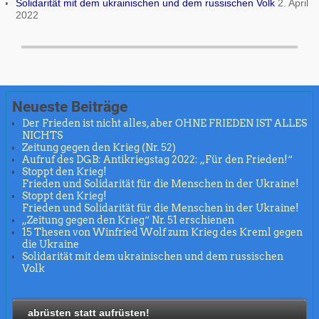
Solidarität mit dem ukrainischen und dem russischen Volk
2. April
2022
Neueste Beiträge
Der Frieden ist nicht alles, aber OHNE FRIEDEN IST ALLES
NICHTS
Zeitung gegen den Krieg (Nr. 52)
Aufruf des DGB: Antikriegstag 2022: „Für den Frieden!“
Stoppt den Krieg!
Frieden und Solidarität für die Menschen in der Ukraine!
Stoppt den Krieg!
Frieden und Solidarität für die Menschen in der Ukraine!
„Zeitung gegen den Krieg“ Nr. 51 erschienen
15 Thesen von Winfried Wolf zum Krieg des Kreml gegen
die Ukraine
Solidarität mit dem ukrainischen und dem russischen
Volk
abrüsten statt aufrüsten!