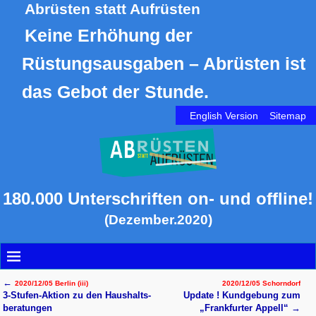
Abrüsten statt Aufrüsten
Keine Erhöhung der
Rüstungsausgaben – Abrüsten ist
das Gebot der Stunde.
English Version
Sitemap
180.000 Unterschriften on- und offline!
(Dezember.2020)
←
2020/12/05 Berlin (iii)
2020/12/05 Schorndorf
Artikelnavigation
3-Stufen-Aktion zu den Haus­halts­
Update ! Kund­ge­bung zum
be­ratun­gen
„Frank­furter Appell“
→