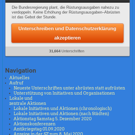
Die Bundesregierung plant, die Rüstungsausgaben nahezu zu
verdoppeln. Keine Erhöhung der Rüstungsausgaben–Abrüsten
ist das Gebot der Stunde.
Unterschreiben und Datenschutzerklärung
akzeptieren
31,664
Unterschriften
Navigation
Aktuelles
Aufruf
Neueste Unterschriften unter abrüsten statt aufrüsten
Unterstützung von Initiativen und Organisationen
Lokale und
zentrale Aktionen
Lokale Initiativen und Aktionen (chronologisch)
Lokale Initiativen und Aktionen (nach Städten)
Aktionstag Samstag 5. Dezember 2020
Aktionskonferenzen
Antikriegstag 01.09.2020
Anzeige in der SZ zum 8. Mai 2020