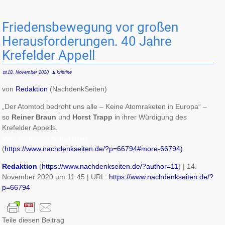
Friedensbewegung vor großen
Herausforderungen. 40 Jahre
Krefelder Appell
18. November 2020
kristine
von
Redaktion
(NachdenkSeiten)
„Der Atomtod bedroht uns alle – Keine Atomraketen in Europa“ –
so
Reiner Braun
und
Horst Trapp
in ihrer Würdigung des
Krefelder Appells.
Mehr von diesem Beitrag lesen
(
https://www.nachdenkseiten.de/?p=66794#more-66794)
Redaktion
(
https://www.nachdenkseiten.de/?author=11
) | 14.
November 2020 um 11:45 | URL:
https://www.nachdenkseiten.de/?
p=66794
Teile diesen Beitrag