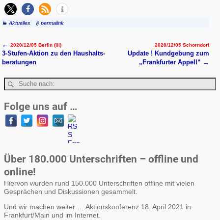
Aktuelles
permalink
←
2020/12/05 Berlin (iii)
2020/12/05 Schorndorf
Artikelnavigation
3-Stufen-Aktion zu den Haus­halts­
Update ! Kund­ge­bung zum
be­ratun­gen
„Frank­furter Appell“
→
Folge uns auf …
Über 180.000 Unterschriften – offline und
online!
Hiervon wurden rund 150.000 Unterschriften offline mit vielen
Gesprächen und Diskussionen gesammelt.
Und wir machen weiter … Aktionskonferenz 18. April 2021 in
Frankfurt/Main und im Internet.