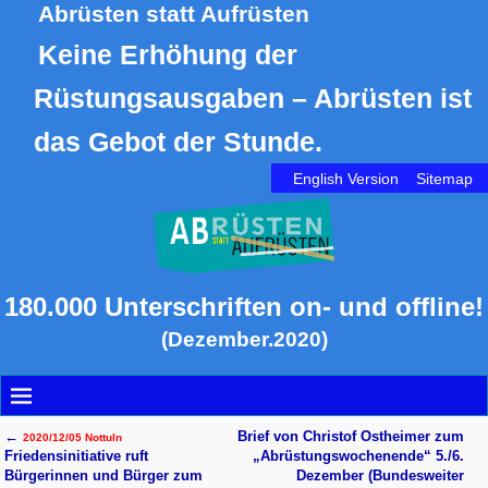
Abrüsten statt Aufrüsten
Keine Erhöhung der
Rüstungsausgaben – Abrüsten ist
das Gebot der Stunde.
English Version
Sitemap
180.000 Unterschriften on- und offline!
(Dezember.2020)
←
Brief von Christof Ostheimer zum
2020/12/05 Nottuln
Artikelnavigation
Friedensinitiative ruft
„Abrüstungswochenende“ 5./6.
Bürgerinnen und Bürger zum
Dezember (Bundesweiter