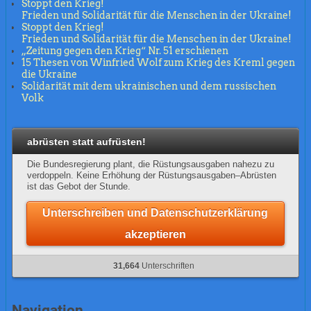
Stoppt den Krieg!
Frieden und Solidarität für die Menschen in der Ukraine!
Stoppt den Krieg!
Frieden und Solidarität für die Menschen in der Ukraine!
„Zeitung gegen den Krieg“ Nr. 51 erschienen
15 Thesen von Winfried Wolf zum Krieg des Kreml gegen
die Ukraine
Solidarität mit dem ukrainischen und dem russischen
Volk
abrüsten statt aufrüsten!
Die Bundesregierung plant, die Rüstungsausgaben nahezu zu
verdoppeln. Keine Erhöhung der Rüstungsausgaben–Abrüsten
ist das Gebot der Stunde.
Unterschreiben und Datenschutzerklärung
akzeptieren
31,664
Unterschriften
Navigation