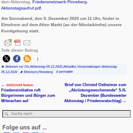
dem Aktionstag.
Friedensnetzwerk-Pinneberg-
Aktionstagsaufruf.pdf
.
Am Sonnabend, den 5. Dezember 2020 um 11 Uhr, findet in
Elmshorn auf dem Alten Markt (an der Nikolaikirche) unsere
Kundgebung statt.
Teile diesen Beitrag
Aktionen vor Ort
,
Aktionstag-05.12.2020
,
Aktuelles
,
Veranstaltungen Aktionstag
05.12.2020
Elmshorn
,
Pinneberg
permalink
←
Brief von Christof Ostheimer zum
2020/12/05 Nottuln
Artikelnavigation
Friedensinitiative ruft
„Abrüstungswochenende“ 5./6.
Bürgerinnen und Bürger zum
Dezember (Bundesweiter
Mitmachen auf
Aktionstag / Friedensratschlag)
→
Folge uns auf …