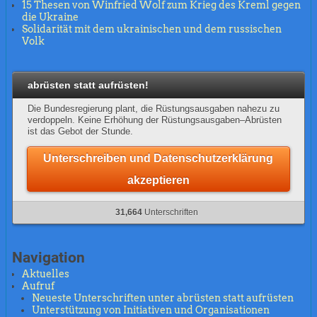
15 Thesen von Winfried Wolf zum Krieg des Kreml gegen
die Ukraine
Solidarität mit dem ukrainischen und dem russischen
Volk
abrüsten statt aufrüsten!
Die Bundesregierung plant, die Rüstungsausgaben nahezu zu
verdoppeln. Keine Erhöhung der Rüstungsausgaben–Abrüsten
ist das Gebot der Stunde.
Unterschreiben und Datenschutzerklärung
akzeptieren
31,664
Unterschriften
Navigation
Aktuelles
Aufruf
Neueste Unterschriften unter abrüsten statt aufrüsten
Unterstützung von Initiativen und Organisationen