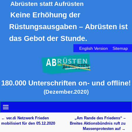
Abrüsten statt Aufrüsten
Keine Erhöhung der
Rüstungsausgaben – Abrüsten ist
das Gebot der Stunde.
English Version
Sitemap
180.000 Unterschriften on- und offline!
(Dezember.2020)
←
ver.di Netzwerk Frieden
„Am Rande des Friedens“ –
Artikelnavigation
mobilisiert für den 05.12.2020
Breites Aktionsbündnis ruft zu
Massenprotesten auf
→