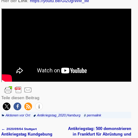
Hier der
Link
:
https://youtu.be/Gl20gIWM_iM
Teile diesen Beitrag
Aktionen vor Ort
Antikriegstag_2020
,
Hamburg
permalink
←
Antikriegstag: 500 demonstrieren
2020/09/04 Stuttgart
Artikelnavigation
Antikriegstag Kundgebung
in Frankfurt für Abrüstung und