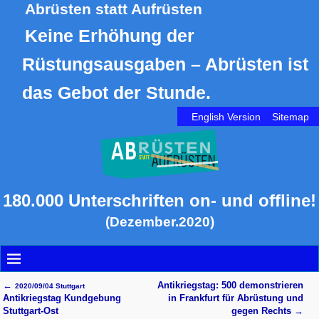
Abrüsten statt Aufrüsten
Keine Erhöhung der
Rüstungsausgaben – Abrüsten ist
das Gebot der Stunde.
English Version
Sitemap
180.000 Unterschriften on- und offline!
(Dezember.2020)
←
Antikriegstag: 500 demonstrieren
2020/09/04 Stuttgart
Artikelnavigation
Antikriegstag Kundgebung
in Frankfurt für Abrüstung und
Stuttgart-Ost
gegen Rechts
→