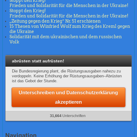
Stoppt den Krieg!
Frieden und Solidarität für die Menschen in der Ukraine!
Stoppt den Krieg!
Frieden und Solidarität für die Menschen in der Ukraine!
„Zeitung gegen den Krieg“ Nr. 51 erschienen
15 Thesen von Winfried Wolf zum Krieg des Kreml gegen
die Ukraine
Solidarität mit dem ukrainischen und dem russischen
Volk
abrüsten statt aufrüsten!
Die Bundesregierung plant, die Rüstungsausgaben nahezu zu
verdoppeln. Keine Erhöhung der Rüstungsausgaben–Abrüsten
ist das Gebot der Stunde.
Unterschreiben und Datenschutzerklärung
akzeptieren
31,664
Unterschriften
Navigation