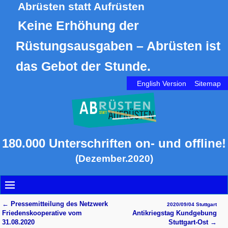
Abrüsten statt Aufrüsten
Keine Erhöhung der
Rüstungsausgaben – Abrüsten ist
das Gebot der Stunde.
English Version
Sitemap
180.000 Unterschriften on- und offline!
(Dezember.2020)
←
Pressemitteilung des Netzwerk
2020/09/04 Stuttgart
Artikelnavigation
Friedenskooperative vom
Antikriegstag Kundgebung
31.08.2020
Stuttgart-Ost
→