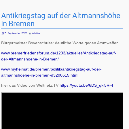
Antikriegstag auf der Altmannshöhe
in Bremen
7. September 2020
kristine
Bürgermeister Bovenschulte: deutliche Worte gegen Atomwaffen
www.bremerfriedensforum.de/1293/aktuelles/Antikriegstag-auf-
der-Altmannshoehe-in-Bremen/
www.myheimat.de/bremen/politik/antikriegstag-auf-der-
altmannshoehe-in-bremen-d3200615.html
hier das Video von Weltnetz.TV
https://youtu.be/6DS_qki5R-4