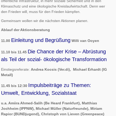
öffentliche Infrastruk­tur, in mehr soziale Sicherheit und in den
Klimaschutz und eine ökologische Kreislaufwirtschaft. Denn wer
den Frieden will, muss für den Frieden kämpfen.
Gemeinsam wollen wir die nächsten Aktionen planen.
Ablauf der Aktionsberatung
Einleitung und Begrüßung
11.00
Willi van Ooyen
Die Chance der Krise – Abrüstung
11.10 bis 11.45
als Teil der sozial- ökologische Transformation
Einstiegsreferate:
Andrea Kocsis (Ver.di),
Michael Erhardt (IG
Metall)
Impulsbeiträge zu Themen:
11.45 bis 12:30
Umwelt, Entwicklung, Sozialstaat
u.a. Amiira Ahmed-Salih (Be Heard Frankfurt), Matthias
Jochheim (IPPNW), Michael Müller (Naturfreunde), Miriam
Rapior (BUNDjugend), Christoph von Lieven (Greenpeace)