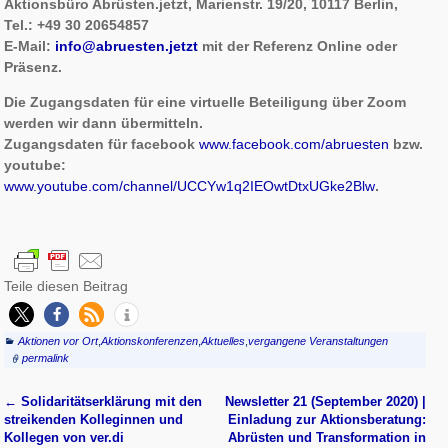
Aktionsbüro Abrüsten.jetzt, Marienstr. 19/20, 10117 Berlin,
Tel.: +49 30 20654857
E-Mail:
info@abruesten.jetzt
mit der Referenz Online oder
Präsenz.
Die Zugangsdaten für eine virtuelle Beteiligung über Zoom
werden wir dann übermitteln.
Zugangsdaten für facebook
www.facebook.com/abruesten
bzw.
youtube:
www.youtube.com/channel/UCCYw1q2IEOwtDtxUGke2Blw
.
Teile diesen Beitrag
Aktionen vor Ort
,
Aktionskonferenzen
,
Aktuelles
,
vergangene Veranstaltungen
permalink
←
Solidaritätserklärung mit den
Newsletter 21 (September 2020) |
Artikelnavigation
streikenden Kolleginnen und
Einladung zur Aktionsberatung:
Kollegen von ver.di
Abrüsten und Trans­formation in