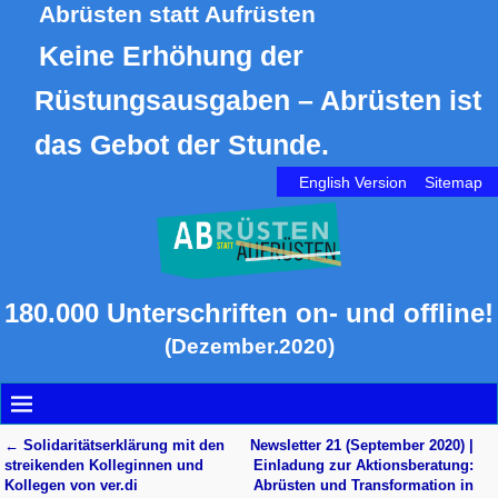
Abrüsten statt Aufrüsten
Keine Erhöhung der
Rüstungsausgaben – Abrüsten ist
das Gebot der Stunde.
English Version
Sitemap
180.000 Unterschriften on- und offline!
(Dezember.2020)
←
Solidaritätserklärung mit den
Newsletter 21 (September 2020) |
Artikelnavigation
streikenden Kolleginnen und
Einladung zur Aktionsberatung:
Kollegen von ver.di
Abrüsten und Trans­formation in