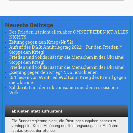
Neueste Beiträge
Der Frieden ist nicht alles, aber OHNE FRIEDEN IST ALLES
NICHTS
Zeitung gegen den Krieg (Nr. 52)
Aufruf des DGB: Antikriegstag 2022: „Für den Frieden!“
Stoppt den Krieg!
Frieden und Solidarität für die Menschen in der Ukraine!
Stoppt den Krieg!
Frieden und Solidarität für die Menschen in der Ukraine!
„Zeitung gegen den Krieg“ Nr. 51 erschienen
15 Thesen von Winfried Wolf zum Krieg des Kreml gegen
die Ukraine
Solidarität mit dem ukrainischen und dem russischen
Volk
abrüsten statt aufrüsten!
Die Bundesregierung plant, die Rüstungsausgaben nahezu zu
verdoppeln. Keine Erhöhung der Rüstungsausgaben–Abrüsten
ist das Gebot der Stunde.