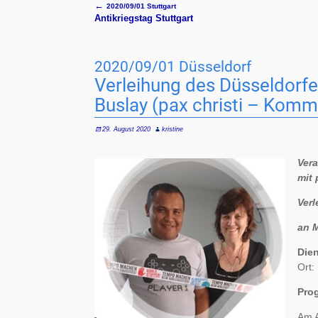
←
2020/09/01 Stuttgart
Artikelnavigation
Antikriegstag Stuttgart
2020/09/01 Düsseldorf
Verleihung des Düsseldorfe
Buslay (pax christi – Kommi
29. August 2020
kristine
Vera
mit 
Verl
an M
Die
Ort:
Pro
Am A