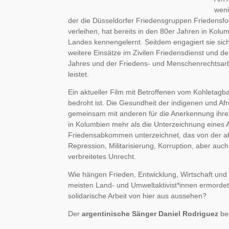
weni
der die Düsseldorfer Friedensgruppen Friedensfo
verleihen, hat bereits in den 80er Jahren in Kol
Landes kennengelernt. Seitdem engagiert sie sich i
weitere Einsätze im Zivilen Friedensdienst und der
Jahres und der Friedens- und Menschenrechtsarbe
leistet.
Ein aktueller Film mit Betroffenen vom Kohletag
bedroht ist. Die Gesundheit der indigenen und Af
gemeinsam mit anderen für die Anerkennung ihrer
in Kolumbien mehr als die Unterzeichnung eines
Friedensabkommen unterzeichnet, das von der akt
Repression, Militarisierung, Korruption, aber auch
verbreitetes Unrecht.
Wie hängen Frieden, Entwicklung, Wirtschaft und
meisten Land- und Umweltaktivist*innen ermordet 
solidarische Arbeit von hier aus aussehen?
Der
argentinische Sänger Daniel Rodriguez
beg