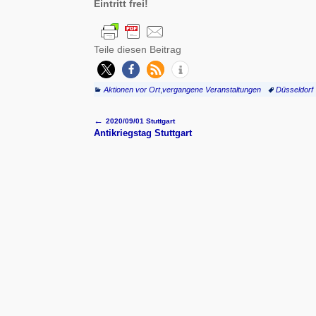
Eintritt frei!
Teile diesen Beitrag
Aktionen vor Ort
,
vergangene Veranstaltungen
Düsseldorf
←
2020/09/01 Stuttgart
Artikelnavigation
Antikriegstag Stuttgart