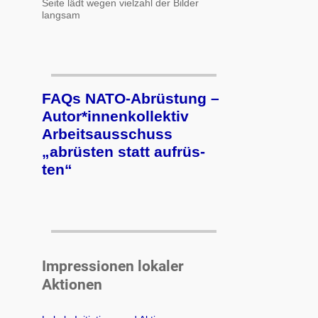
Seite lädt wegen vielzahl der Bilder
langsam
FAQs NATO-Abrüstung –
Autor*innenkollektiv
Arbeits­aus­schuss
„ab­rüs­ten statt auf­rüs­
ten“
Impressionen lokaler
Aktionen