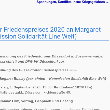
Spannungen, Konflikte, neue Kriegsgefahren
→
r Friedenspreises 2020 an Margaret
ssion Solidarität Eine Welt)
nstaltung des Friedensforums Düsseldorf in Zusammen-arbeit
pax christi und DFG-VK Düsseldorf zur
eihung des Düsseldorfer Friedenspreises 2020
argaret Buslay (pax christi – Kommission Solidarität Eine Welt)
nstag
,
1. September 2020, 19:00 Uhr (Einlass: 18:30 Uhr)
 Halle des
zakk
, Düsseldorf, Fichtenstraße 40.
gramm: Film, Vortrag, Gespräch und Gesang
ntikriegstag widmen wir uns in diesem Jahr den zur Zeit bei uns