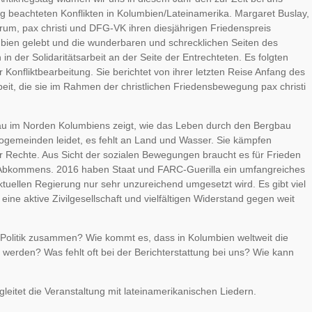
g beachteten Konflikten in Kolumbien/Lateinamerika. Margaret Buslay,
rum, pax christi und DFG-VK ihren diesjährigen Friedenspreis
umbien gelebt und die wunderbaren und schrecklichen Seiten des
n der Solidaritätsarbeit an der Seite der Entrechteten. Es folgten
 Konfliktbearbeitung. Sie berichtet von ihrer letzten Reise Anfang des
it, die sie im Rahmen der christlichen Friedensbewegung pax christi
bau im Norden Kolumbiens zeigt, wie das Leben durch den Bergbau
rogemeinden leidet, es fehlt an Land und Wasser. Sie kämpfen
 Rechte. Aus Sicht der sozialen Bewegungen braucht es für Frieden
 Abkommens. 2016 haben Staat und FARC-Guerilla ein umfangreiches
uellen Regierung nur sehr unzureichend umgesetzt wird. Es gibt viel
 eine aktive Zivilgesellschaft und vielfältigen Widerstand gegen weit
 Politik zusammen? Wie kommt es, dass in Kolumbien weltweit die
werden? Was fehlt oft bei der Berichterstattung bei uns? Wie kann
leitet die Veranstaltung mit lateinamerikanischen Liedern.