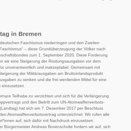
stag in Bremen
en deutschen Faschismus niederringen und den Zweiten
r Faschismus“ – diese Grundüberzeugung der Völker nach
rkschaftsbundes zum 1. September 2020. Diese Forderung
ten wir eine Steigerung der Rüstungsausgaben vor dem
 für unverantwortlich und inakzeptabel. Gemeinsam mit
 Steigerung der Militärausgaben am Bruttoinlandsprodukt
ausgaben zu senken und die frei werdenden Mittel für eine
t einzusetzen.
omare Teilhabe zu verzichten und sich für die Verlängerung
toppvertrags und den Beitritt zum UN-Atomwaffenverbots-
 (Landtag) hat sich am 7. Dezember 2017 per Beschluss
en Atomwaffenverbotsvertrag unterzeichnet. Wir rufen alle
*innen auf, sich dafür mit Nachdruck einzusetzen.
r Bürgermeister Andreas Bovenschulte fordern wir auf, sich