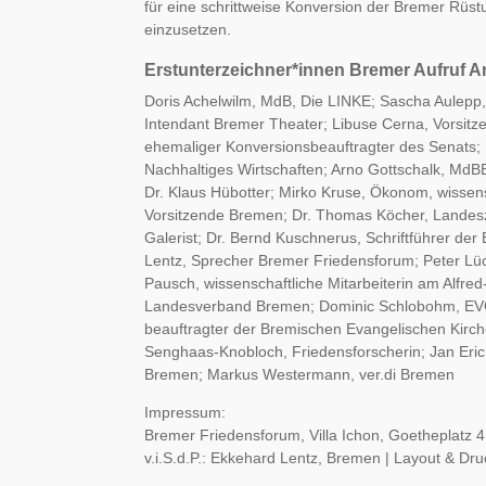
für eine schrittweise Konversion der Bremer Rüst
einzusetzen.
Erstunterzeichner*innen Bremer Aufruf An
Doris Achelwilm, MdB, Die LINKE; Sascha Aulepp,
Intendant Bremer Theater; Libuse Cerna, Vorsitzen
ehemaliger Konversionsbeauftragter des Senats;
Nachhaltiges Wirtschaften; Arno Gottschalk, MdBB;
Dr. Klaus Hübotter; Mirko Kruse, Ökonom, wissens
Vorsitzende Bremen; Dr. Thomas Köcher, Landesze
Galerist; Dr. Bernd Kuschnerus, Schriftführer de
Lentz, Sprecher Bremer Friedensforum; Peter Lüc
Pausch, wissenschaftliche Mitarbeiterin am Alfre
Landesverband Bremen; Dominic Schlobohm, EVG
beauftragter der Bremischen Evangelischen Kirche
Senghaas-Knobloch, Friedensforscherin; Jan Er
Bremen; Markus Westermann, ver.di Bremen
Impressum:
Bremer Friedensforum, Villa Ichon, Goetheplatz 
v.i.S.d.P.: Ekkehard Lentz, Bremen | Layout & Dr