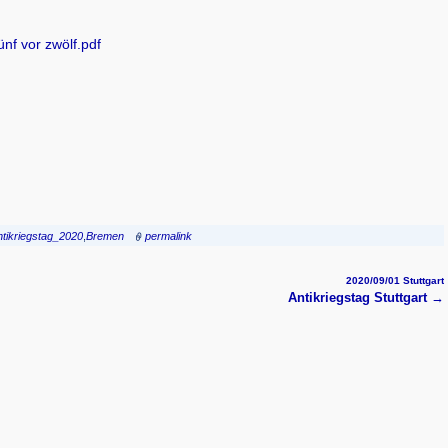
nf vor zwölf.pdf
ntikriegstag_2020
,
Bremen
permalink
2020/09/01 Stuttgart
Antikriegstag Stuttgart
→