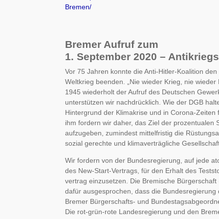
Bremen/
Bremer Aufruf zum
1. September 2020 – Antikrieg
Vor 75 Jahren konnte die Anti-Hitler-Koalition d
Weltkrieg beenden. „Nie wieder Krieg, nie wiede
1945 wiederholt der Aufruf des Deutschen Gewe
unterstützen wir nachdrücklich. Wie der DGB hal
Hintergrund der Klimakrise und in Corona-Zeiten
ihm fordern wir daher, das Ziel der prozentualen
aufzugeben, zumindest mittelfristig die Rüstungs
sozial gerechte und klimaverträgliche Gesellschaf
Wir fordern von der Bundesregierung, auf jede at
des New-Start-Vertrags, für den Erhalt des Tests
vertrag einzusetzen. Die Bremische Bürgerschaft
dafür ausgesprochen, dass die Bundesregierung d
Bremer Bürgerschafts- und Bundestagsabgeordnet
Die rot-grün-rote Landesregierung und den Breme