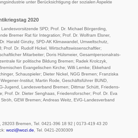
ungsindustrie unter Berücksichtigung der sozialen Aspekte
tikriegstag 2020
 Landesvorsitzende SPD; Prof. Dr. Michael Börgerding,
de Bremer Rat für Integration; Prof. Dr. Wolfram Elsner,
 Dr. Harald Ginzky, SPD-AK Klimawandel, Umweltschutz,
 Prof. Dr. Rudolf Hickel, Wirtschaftswissenschaftler;
chaftlicher Mitarbeiter; Doris Hülsmeier, Gesamtpersonalrats-
ntrale für politische Bildung Bremen; Radek Krolczyk,
r Bremischen Evangelischen Kirche; Willi Lemke; Ekkehard
hinger, Schauspieler; Dieter Nickel, NGG Bremen; Franziska
d-Wegener-Institut; Martin Rode, Geschäftsführer BUND,
-Jugend, Landesverband Bremen; Dittmar Schütt, Friedens-
; Prof. Dr. Dieter Senghaas, Friedensforscher; Prof. Dr. Eva
ic Ströh, GEW Bremen; Andreas Weitz, EVG-Landesverband
4, 28203 Bremen, Tel. 0421-396 18 92 | 0173-419 43 20
uck:
wozi@wozi.de
, Tel. 0421-2030309