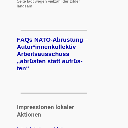
Seite lädt wegen vielzahl der Bilder
langsam
FAQs NATO-Abrüstung –
Autor*innenkollektiv
Arbeits­aus­schuss
„ab­rüs­ten statt auf­rüs­
ten“
Impressionen lokaler
Aktionen