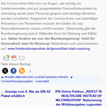
Die Corona-Krise führt uns vor Augen, wie wichtig ein
funktionierendes und gut ausgestattetes Gesundheitssystem ist.
Jahrelang wurde beim Personal gespart und wichtige Bereiche
wurden privatisiert. Angesichts der Corona-Krise und zukünftiger
Prävention von Pandemien müssen die Gelder für das
Gesundheitswesen massiv erhöht werden. Gleichzeitig gibt die
Bundesregierung jedoch Milliarden Euro für Rüstung und Militär
aus.
Daher fordern wir von der Bundesregierung: Geld für
Gesundheit statt für Rüstung!
Weiterlesen und unterzeichnen
auf:
www.friedenskooperative.de/gesundheit-statt-ruestung
Teile diesen Beitrag
Aktuelles
,
Allgemein
,
Links zu ähnlich gearteten Aufrufen
Corona
,
Rüstungsausgaben
permalink
←
Anzeige zum 8. Mai als DIN A2
IPB Online Petition „INVEST IN
Artikelnavigation
Plakat erhältlich
HEALTHCARE INSTEAD OF
MILITARIZATION“ Reduzierung
der Militärausgaben zugunsten