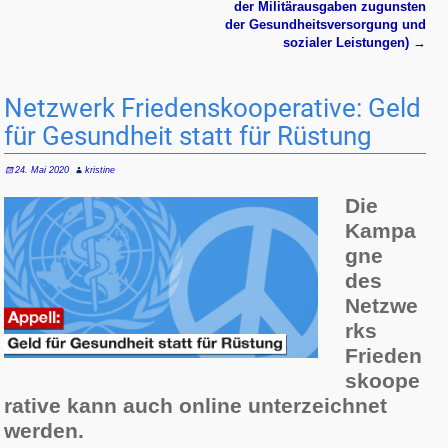
der Militärausgaben zugunsten
der Gesundheitsversorgung und
sozialer Leistungen)
→
Netzwerk Friedenskooperative: Geld
für Gesundheit statt für Rüstung
24. Mai 2020
kristine
Die
Kampa
gne
des
Netzwe
rks
Frieden
skoope
rative kann auch online unterzeichnet
werden.