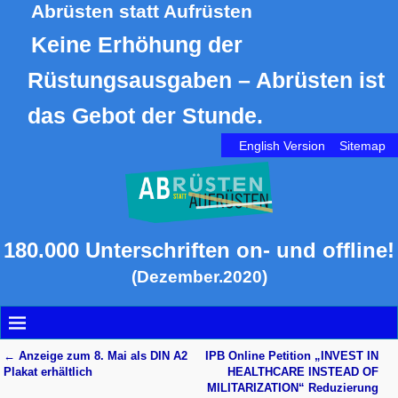
Abrüsten statt Aufrüsten
Keine Erhöhung der
Rüstungsausgaben – Abrüsten ist
das Gebot der Stunde.
English Version
Sitemap
180.000 Unterschriften on- und offline!
(Dezember.2020)
←
Anzeige zum 8. Mai als DIN A2
IPB Online Petition „INVEST IN
Artikelnavigation
Plakat erhältlich
HEALTHCARE INSTEAD OF
MILITARIZATION“ Reduzierung