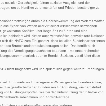
 zu sozialer Gerechtigkeit, fairem sozialen Ausgleich und der
tragen, um so Konflikte zu entschärfen und Frieden beständiger zu
Auseinandersetzungen durch die Überschwemmung der Welt mit Waffen
ose Export von Waffen aller Art selbst wirtschaftlich schwachen
, gewaltsame Konflikte über lange Zeit zu führen und eine
lich behindert wird, rüsten auch wirtschaftlich entwickeltere Nationen
t sich die NATO zum Ziel gesetzt, dass bei allen Bündnispartner*innen
t des Bruttoinlandsprodukts betragen sollen. Das betrifft auch
lung des Verteidigungshaushaltes bedeuten – mit entsprechenden
cklungszusammenarbeit oder im Bereich Soziales. ver.di lehnt diese
r NATO nicht umgesetzt wird und spricht sich gegen weitere Erhöhungen
cherheit durch mehr und überlegenere Waffen gesichert werden könne,
er.di in gesellschaftlichen Bündnissen für Abrüstung, wie dem Aufruf
ung von Rüstungsexporten, wie bei der Unterstützung der Initiative von
e Waffenhandelsabkommen und Kontrollverträge.
ie Abrüstung von Atomwaffen sowie aller anderen