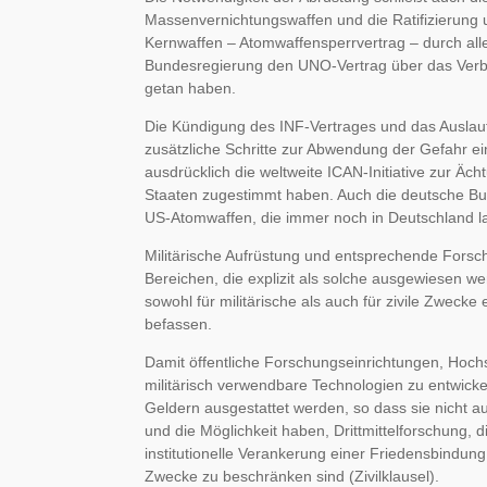
Massenvernichtungswaffen und die Ratifizierung 
Kernwaffen – Atomwaffensperrvertrag – durch alle 
Bundesregierung den UNO-Vertrag über das Verbo
getan haben.
Die Kündigung des INF-Vertrages und das Ausla
zusätzliche Schritte zur Abwendung der Gefahr ei
ausdrücklich die weltweite ICAN-Initiative zur Ä
Staaten zugestimmt haben. Auch die deutsche B
US-Atomwaffen, die immer noch in Deutschland l
Militärische Aufrüstung und entsprechende Forsch
Bereichen, die explizit als solche ausgewiesen w
sowohl für militärische als auch für zivile Zwec
befassen.
Damit öffentliche Forschungseinrichtungen, Hochs
militärisch verwendbare Technologien zu entwickeln
Geldern ausgestattet werden, so dass sie nicht a
und die Möglichkeit haben, Drittmittelforschung,
institutionelle Verankerung einer Friedensbindung
Zwecke zu beschränken sind (Zivilklausel).