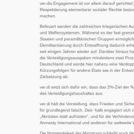
ver.dis Engagement ist vor allem darauf gerichtet,
Respektierung elementarer sozialer Rechte beizu
machen.
Befeuert werden die zahlreichen kriegerischen 
und Waffensystemen. Während es der fast grenzenl
Staaten und paramilitärischen Gruppen ermöglicht
Demilitarisierung durch Entwaffnung dadurch erheb
seit einigen Jahren wieder auf. Darüber hinaus ha
die Verteidigungsausgaben mindestens zwei Prozen
Deutschland und würde hier nahezu eine Verdopp
Kürzungsfolgen für andere Etats wie in der Entwi
Zielsetzung ab.
ver.di setzt sich dafür ein, dass das 2%-Ziel de
des Verteidigungshaushaltes aus.
ver.di hält die Vorstellung, dass Frieden und Si
für grundlegend falsch. Des- halb engagiert sich v
„Abrüsten statt aufrüsten“, und für die Verhinder
Amnesty International und anderen für weltweit
Die Notwendigkeit der Abrüstung schließt auch d