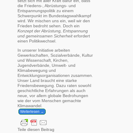
setzt sich mit aller Kraft dafür ein, dass
die Friedens-, Abrüstungs- und
Entspannungspolitik zu einem
Schwerpunkt im Bundestagswahlkampf
wird. Wir mischen uns ein, weil wir den
Frieden bedroht sehen. Doch ein
Konzept der Abrüstung, Entspannung
und gemeinsamen Sicherheit
erfordert
einen Politikwechsel.
In unserer Initiative arbeiten
Gewerkschaften, Sozialverbände, Kultur
und Wissenschaft, Kirchen,
Jugendverbände, Umwelt- und
Klimabewegung und
Entwicklungsorganisationen zusammen.
Unser Land braucht eine starke
Friedensbewegung. Dazu raten sowohl
geschichtliche Erfahrungen als auch
neue, vor allem globale Bedrohungen
wie der vom Menschen gemachte
Klimawandel.
Weiterlesen →
Teile diesen Beitrag