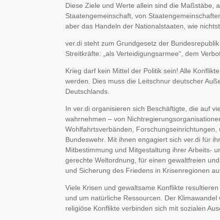
Diese Ziele und Werte allein sind die Maßstäbe,
Staatengemeinschaft, von Staatengemeinschaften
aber das Handeln der Nationalstaaten, wie nicht
ver.di steht zum Grundgesetz der Bundesrepublik
Streitkräfte: „als Verteidigungsarmee“, dem Verbo
Krieg darf kein Mittel der Politik sein! Alle Kon
werden. Dies muss die Leitschnur deutscher Außen
Deutschlands.
In ver.di organisieren sich Beschäftigte, die auf vi
wahrnehmen – von Nichtregierungsorganisationen üb
Wohlfahrtsverbänden, Forschungseinrichtungen, u
Bundeswehr. Mit ihnen engagiert sich ver.di für ihr
Mitbestimmung und Mitgestaltung ihrer Arbeits- u
gerechte Weltordnung, für einen gewaltfreien und 
und Sicherung des Friedens in Krisenregionen a
Viele Krisen und gewaltsame Konflikte resultier
und um natürliche Ressourcen. Der Klimawandel wir
religiöse Konflikte verbinden sich mit sozialen A