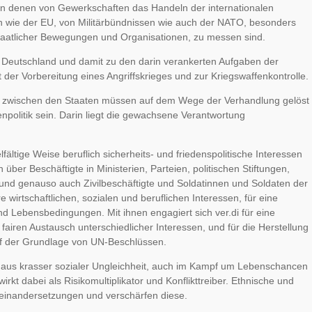
 an denen von Gewerkschaften das Handeln der internationalen
 wie der EU, von Militärbündnissen wie auch der NATO, besonders
staatlicher Bewegungen und Organisationen, zu messen sind.
 Deutschland und damit zu den darin verankerten Aufgaben der
t der Vorbereitung eines Angriffskrieges und zur Kriegswaffenkontrolle.
flikte zwischen den Staaten müssen auf dem Wege der Verhandlung gelöst
politik sein. Darin liegt die gewachsene Verantwortung
elfältige Weise beruflich sicherheits- und friedenspolitische Interessen
er Beschäftigte in Ministerien, Parteien, politischen Stiftungen,
nd genauso auch Zivilbeschäftigte und Soldatinnen und Soldaten der
e wirtschaftlichen, sozialen und beruflichen Interessen, für eine
nd Lebensbedingungen. Mit ihnen engagiert sich ver.di für eine
fairen Austausch unterschiedlicher Interessen, und für die Herstellung
uf der Grundlage von UN-Beschlüssen.
en aus krasser sozialer Ungleichheit, auch im Kampf um Lebenschancen
kt dabei als Risikomultiplikator und Konflikttreiber. Ethnische und
useinandersetzungen und verschärfen diese.