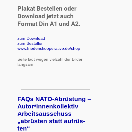
Plakat Bestellen oder
Download jetzt auch
Format Din A1 und A2.
zum Download
zum Bestellen
www.friedenskooperative.de/shop
Seite lädt wegen vielzahl der Bilder
langsam
FAQs NATO-Abrüstung –
Autor*innenkollektiv
Arbeits­aus­schuss
„ab­rüs­ten statt auf­rüs­
ten“