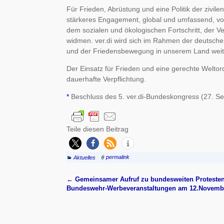
Für Frieden, Abrüstung und eine Politik der zivilen
stärkeres Engagement, global und umfassend, von
dem sozialen und ökologischen Fortschritt, der V
widmen. ver.di wird sich im Rahmen der deutsch
und der Friedensbewegung in unserem Land weite
Der Einsatz für Frieden und eine gerechte Weltord
dauerhafte Verpflichtung.
*
Beschluss des 5. ver.di-Bundeskongress (27. S
Teile diesen Beitrag
Aktuelles
permalink
←
Gemeinsamer Aufruf zu bundesweiten Proteste
Artikelnavigation
Bundeswehr-Werbeveranstaltungen am 12.Novemb