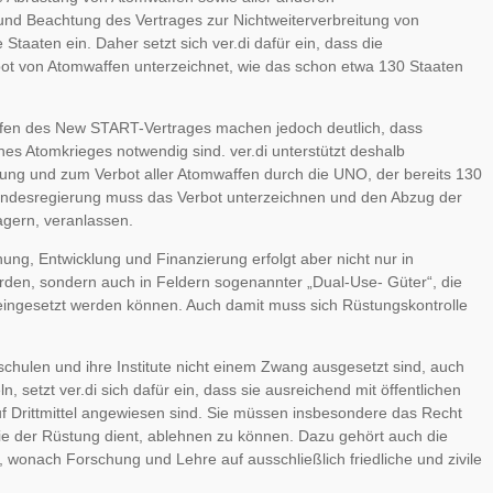
und Beachtung des Vertrages zur Nichtweiterverbreitung von
Staaten ein. Daher setzt sich ver.di dafür ein, dass die
t von Atomwaffen unterzeichnet, wie das schon etwa 130 Staaten
ufen des New START-Vertrages machen jedoch deutlich, dass
nes Atomkrieges notwendig sind. ver.di unterstützt deshalb
chtung und zum Verbot aller Atomwaffen durch die UNO, der bereits 130
undesregierung muss das Verbot unterzeichnen und den Abzug der
agern, veranlassen.
ung, Entwicklung und Finanzierung erfolgt aber nicht nur in
erden, sondern auch in Feldern sogenannter „Dual-Use- Güter“, die
ke eingesetzt werden können. Auch damit muss sich Rüstungskontrolle
chulen und ihre Institute nicht einem Zwang ausgesetzt sind, auch
, setzt ver.di sich dafür ein, dass sie ausreichend mit öffentlichen
uf Drittmittel angewiesen sind. Sie müssen insbesondere das Recht
 die der Rüstung dient, ablehnen zu können. Dazu gehört auch die
, wonach Forschung und Lehre auf ausschließlich friedliche und zivile