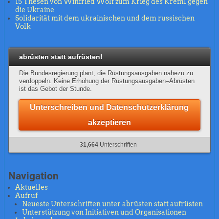
15 Thesen von Winfried Wolf zum Krieg des Kreml gegen
die Ukraine
Solidarität mit dem ukrainischen und dem russischen
Volk
abrüsten statt aufrüsten!
Die Bundesregierung plant, die Rüstungsausgaben nahezu zu
verdoppeln. Keine Erhöhung der Rüstungsausgaben–Abrüsten
ist das Gebot der Stunde.
Unterschreiben und Datenschutzerklärung
akzeptieren
31,664
Unterschriften
Navigation
Aktuelles
Aufruf
Neueste Unterschriften unter abrüsten statt aufrüsten
Unterstützung von Initiativen und Organisationen