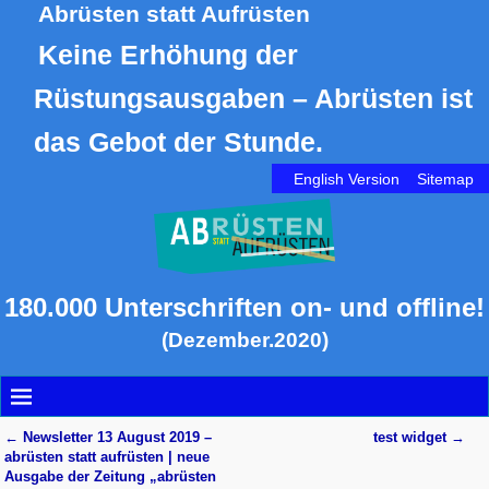
Abrüsten statt Aufrüsten
Keine Erhöhung der
Rüstungsausgaben – Abrüsten ist
das Gebot der Stunde.
English Version
Sitemap
180.000 Unterschriften on- und offline!
(Dezember.2020)
←
Newsletter 13 August 2019 –
test widget
→
Artikelnavigation
abrüsten statt aufrüsten | neue
Ausgabe der Zeitung „abrüsten