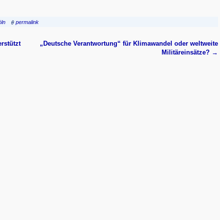
öln
permalink
rstützt
„Deutsche Verantwortung“ für Klimawandel oder weltweite
Militäreinsätze?
→