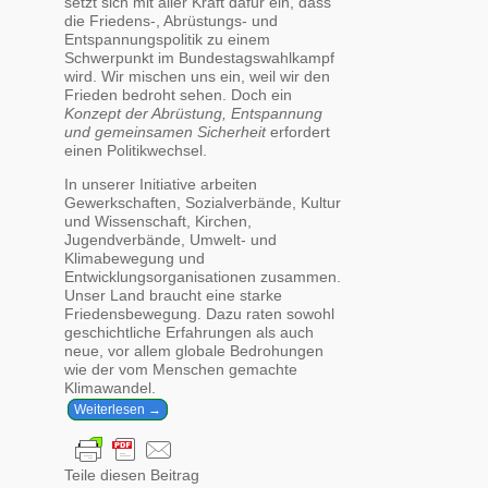
setzt sich mit aller Kraft dafür ein, dass
die Friedens-, Abrüstungs- und
Entspannungspolitik zu einem
Schwerpunkt im Bundestagswahlkampf
wird. Wir mischen uns ein, weil wir den
Frieden bedroht sehen. Doch ein
Konzept der Abrüstung, Entspannung
und gemeinsamen Sicherheit
erfordert
einen Politikwechsel.
In unserer Initiative arbeiten
Gewerkschaften, Sozialverbände, Kultur
und Wissenschaft, Kirchen,
Jugendverbände, Umwelt- und
Klimabewegung und
Entwicklungsorganisationen zusammen.
Unser Land braucht eine starke
Friedensbewegung. Dazu raten sowohl
geschichtliche Erfahrungen als auch
neue, vor allem globale Bedrohungen
wie der vom Menschen gemachte
Klimawandel.
Weiterlesen →
Teile diesen Beitrag