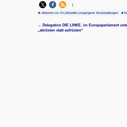
Aktionen vor Ort
,
Aktuelles
,
vergangene Veranstaltungen
K
←
Delegation DIE LINKE. im Europaparlament unte
Artikelnavigation
„abrüsten statt aufrüsten“