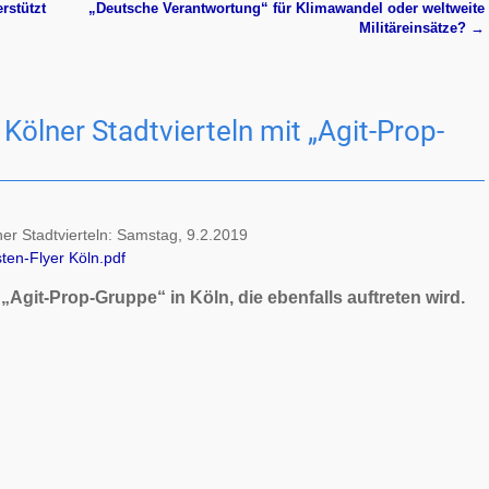
rstützt
„Deutsche Verantwortung“ für Klimawandel oder weltweite
Militäreinsätze?
→
 Kölner Stadt­vier­teln mit „Agit-Prop-
er Stadtvierteln: Samstag, 9.2.2019
sten-Flyer Köln.pdf
 „Agit-Prop-Gruppe“ in Köln, die ebenfalls auftreten wird.