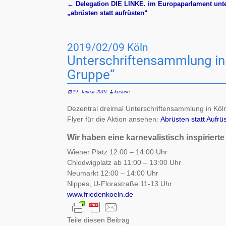
←
Delegation DIE LINKE. im Europaparlament unte
Artikelnavigation
„abrüsten statt aufrüsten“
2019/02/09 Köln
Unter­schrif­ten­samm­lung in
Gruppe“
19. Januar 2019
kristine
Dezentral dreimal Unterschriftensammlung in Köln
Flyer für die Aktion ansehen:
Abrüsten statt Aufrü
Wir haben eine karnevalistisch inspirierte
Wiener Platz 12:00 – 14:00 Uhr
Chlodwigplatz ab 11:00 – 13:00 Uhr
Neumarkt 12:00 – 14:00 Uhr
Nippes, U-Florastraße 11-13 Uhr
www.friedenkoeln.de
Teile diesen Beitrag