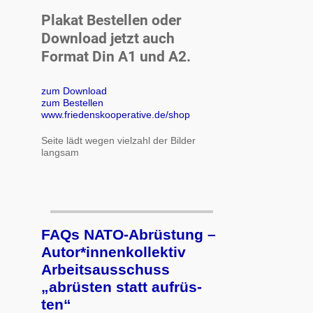
Plakat Bestellen oder
Download jetzt auch
Format Din A1 und A2.
zum Download
zum Bestellen
www.friedenskooperative.de/shop
Seite lädt wegen vielzahl der Bilder
langsam
FAQs NATO-Abrüstung –
Autor*innenkollektiv
Arbeits­aus­schuss
„ab­rüs­ten statt auf­rüs­
ten“