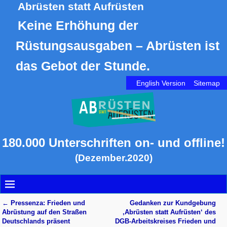
Abrüsten statt Aufrüsten
Keine Erhöhung der
Rüstungsausgaben – Abrüsten ist
das Gebot der Stunde.
English Version
Sitemap
180.000 Unterschriften on- und offline!
(Dezember.2020)
←
Pressenza: Frieden und
Gedanken zur Kundgebung
Artikelnavigation
Abrüstung auf den Straßen
‚Abrüsten statt Aufrüsten‘ des
Deutschlands präsent
DGB-Arbeitskreises Frieden und