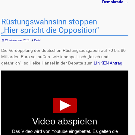
Demokratie
→
Rüstungswahnsinn stoppen
„Hier spricht die Opposition“
13. November 2018
Kathi
Die Verdopplung der deutschen Rüstungsausgaben auf 70 bis 80
Milliarden Euro sei außen- wie innenpolitisch „falsch und
gefährlich“, so Heike Hänsel in der Debatte zum
LINKEN Antrag
.
Video abspielen
Das Video wird von Youtube eingebettet. Es gelten die