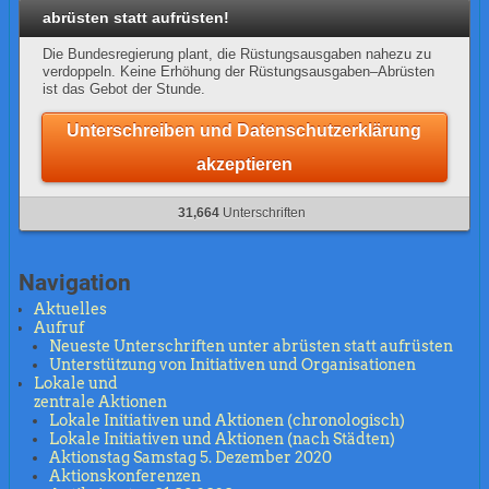
abrüsten statt aufrüsten!
Die Bundesregierung plant, die Rüstungsausgaben nahezu zu
verdoppeln. Keine Erhöhung der Rüstungsausgaben–Abrüsten
ist das Gebot der Stunde.
Unterschreiben und Datenschutzerklärung
akzeptieren
31,664
Unterschriften
Navigation
Aktuelles
Aufruf
Neueste Unterschriften unter abrüsten statt aufrüsten
Unterstützung von Initiativen und Organisationen
Lokale und
zentrale Aktionen
Lokale Initiativen und Aktionen (chronologisch)
Lokale Initiativen und Aktionen (nach Städten)
Aktionstag Samstag 5. Dezember 2020
Aktionskonferenzen