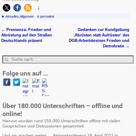
Aktuelles
,
Allgemein
permalink
←
Pressenza: Frieden und
Gedanken zur Kundgebung
Artikelnavigation
Abrüstung auf den Straßen
‚Abrüsten statt Aufrüsten‘ des
Deutschlands präsent
DGB-Arbeitskreises Frieden und
Demokratie
→
Folge uns auf …
Über 180.000 Unterschriften – offline und
online!
Hiervon wurden rund 150.000 Unterschriften offline mit vielen
Gesprächen und Diskussionen gesammelt.
Und wir machen weiter … Aktionskonferenz 18. April 2021 in