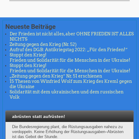
Neueste Beiträge
Der Frieden ist nicht alles, aber OHNE FRIEDEN IST ALLES
NICHTS
Zeitung gegen den Krieg (Nr. 52)
Aufruf des DGB: Antikriegstag 2022: „Für den Frieden!“
Stoppt den Krieg!
Frieden und Solidarität für die Menschen in der Ukraine!
Stoppt den Krieg!
Frieden und Solidarität für die Menschen in der Ukraine!
„Zeitung gegen den Krieg“ Nr. 51 erschienen
15 Thesen von Winfried Wolf zum Krieg des Kreml gegen
die Ukraine
Solidarität mit dem ukrainischen und dem russischen
Volk
abrüsten statt aufrüsten!
Die Bundesregierung plant, die Rüstungsausgaben nahezu zu
verdoppeln. Keine Erhöhung der Rüstungsausgaben–Abrüsten
ist das Gebot der Stunde.