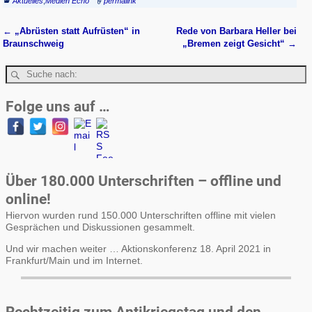
Aktuelles
,
Medien Echo
permalink
←
„Abrüsten statt Aufrüsten“ in
Rede von Barbara Heller bei
Artikelnavigation
Braunschweig
„Bremen zeigt Gesicht“
→
Folge uns auf …
Über 180.000 Unterschriften – offline und
online!
Hiervon wurden rund 150.000 Unterschriften offline mit vielen
Gesprächen und Diskussionen gesammelt.
Und wir machen weiter … Aktionskonferenz 18. April 2021 in
Frankfurt/Main und im Internet.
Rechtzeitig zum Antikriegstag und den