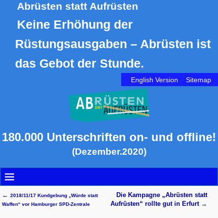
Abrüsten statt Aufrüsten
Keine Erhöhung der
Rüstungsausgaben – Abrüsten ist
das Gebot der Stunde.
English Version
Sitemap
180.000 Unterschriften on- und offline!
(Dezember.2020)
←
Die Kampagne „Abrüsten statt
2018/11/17 Kundgebung „Würde statt
Artikelnavigation
Aufrüsten“ rollte gut in Erfurt
→
Waffen“ vor Hamburger SPD-Zentrale