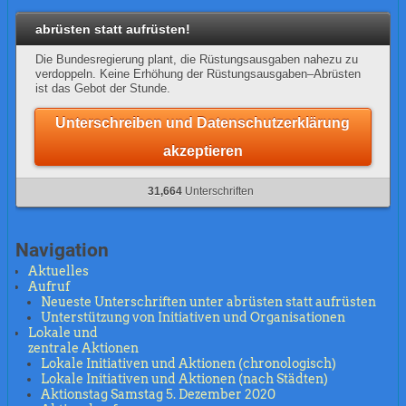
abrüsten statt aufrüsten!
Die Bundesregierung plant, die Rüstungsausgaben nahezu zu
verdoppeln. Keine Erhöhung der Rüstungsausgaben–Abrüsten
ist das Gebot der Stunde.
Unterschreiben und Datenschutzerklärung
akzeptieren
31,664
Unterschriften
Navigation
Aktuelles
Aufruf
Neueste Unterschriften unter abrüsten statt aufrüsten
Unterstützung von Initiativen und Organisationen
Lokale und
zentrale Aktionen
Lokale Initiativen und Aktionen (chronologisch)
Lokale Initiativen und Aktionen (nach Städten)
Aktionstag Samstag 5. Dezember 2020