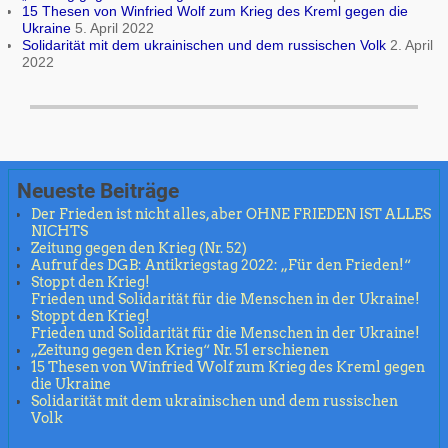
15 Thesen von Winfried Wolf zum Krieg des Kreml gegen die
Ukraine
5. April 2022
Solidarität mit dem ukrainischen und dem russischen Volk
2. April
2022
Neueste Beiträge
Der Frieden ist nicht alles, aber OHNE FRIEDEN IST ALLES
NICHTS
Zeitung gegen den Krieg (Nr. 52)
Aufruf des DGB: Antikriegstag 2022: „Für den Frieden!“
Stoppt den Krieg!
Frieden und Solidarität für die Menschen in der Ukraine!
Stoppt den Krieg!
Frieden und Solidarität für die Menschen in der Ukraine!
„Zeitung gegen den Krieg“ Nr. 51 erschienen
15 Thesen von Winfried Wolf zum Krieg des Kreml gegen
die Ukraine
Solidarität mit dem ukrainischen und dem russischen
Volk