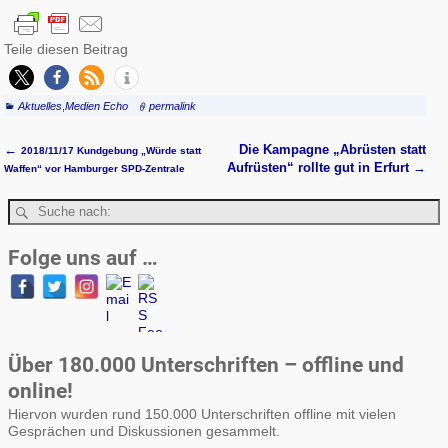
Teile diesen Beitrag
Aktuelles
,
Medien Echo
permalink
←
Die Kampagne „Abrüsten statt
2018/11/17 Kundgebung „Würde statt
Artikelnavigation
Aufrüsten“ rollte gut in Erfurt
→
Waffen“ vor Hamburger SPD-Zentrale
Folge uns auf …
Über 180.000 Unterschriften – offline und
online!
Hiervon wurden rund 150.000 Unterschriften offline mit vielen
Gesprächen und Diskussionen gesammelt.