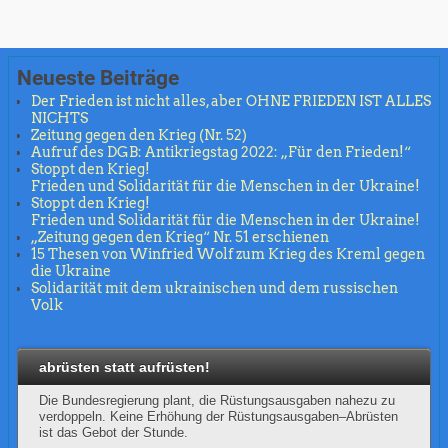
Neueste Beiträge
Der Frieden ist nicht alles, aber OHNE FRIEDEN IST ALLES
NICHTS
Zeitung gegen den Krieg (Nr. 52)
Aufruf des DGB: Antikriegstag 2022: „Für den Frieden!“
Stoppt den Krieg!
Frieden und Solidarität für die Menschen in der Ukraine!
Stoppt den Krieg!
Frieden und Solidarität für die Menschen in der Ukraine!
„Zeitung gegen den Krieg“ Nr. 51 erschienen
15 Thesen von Winfried Wolf zum Krieg des Kreml gegen
die Ukraine
Solidarität mit dem ukrainischen und dem russischen
Volk
abrüsten statt aufrüsten!
Die Bundesregierung plant, die Rüstungsausgaben nahezu zu
verdoppeln. Keine Erhöhung der Rüstungsausgaben–Abrüsten
ist das Gebot der Stunde.