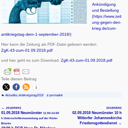
Ankündigung
und Bestellung
(https://www.zeit
ung-gegen-den-
krieg.de/zum-
antikriegstag-dem-1-september-2018/)
Hier kann die Zeitung als PDF-Datei gelesen werden:
ZgK-43-zum-01.09.2018.pdf
und hier geht es zum Download:
ZgK-43-zum-01.09.2018.pdf
Teile diesen Beitrag
Aktuelles
,
Antikriegstag2018
permalink
←
2018/09/01
2018/09/02
Artikelnavigation
01.09.2018 Neumünster
02.09.2018 Neumünster 10 h
11:00-14:00
Wittorfer Johanneskirche
h Unterschriftensammlung auf der Kieler
Friedensgottesdienst
→
Brücke