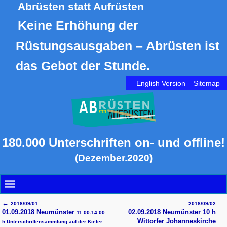
Abrüsten statt Aufrüsten
Keine Erhöhung der
Rüstungsausgaben – Abrüsten ist
das Gebot der Stunde.
English Version
Sitemap
180.000 Unterschriften on- und offline!
(Dezember.2020)
←
2018/09/01
2018/09/02
Artikelnavigation
01.09.2018 Neumünster
02.09.2018 Neumünster 10 h
11:00-14:00
Wittorfer Johanneskirche
h Unterschriftensammlung auf der Kieler