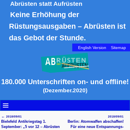
Abrüsten statt Aufrüsten
Keine Erhöhung der
Rüstungsausgaben – Abrüsten ist
das Gebot der Stunde.
English Version
Sitemap
180.000 Unterschriften on- und offline!
(Dezember.2020)
←
2018/09/01
2018/09/01
Artikelnavigation
Bielefeld Antikriegstag 1.
Berlin: Atomwaffen abschaffen!
September: „5 vor 12 – Abrüsten
Für eine neue Entspannungs­