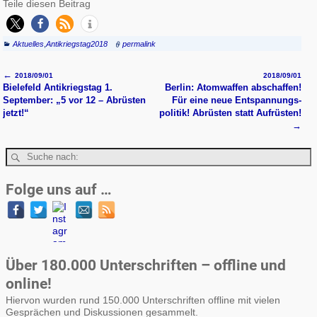
Teile diesen Beitrag
Aktuelles
,
Antikriegstag2018
permalink
←
2018/09/01
2018/09/01
Artikelnavigation
Bielefeld Antikriegstag 1.
Berlin: Atomwaffen abschaffen!
September: „5 vor 12 – Abrüsten
Für eine neue Entspannungs­
jetzt!“
politik! Abrüsten statt Aufrüsten!
→
Folge uns auf …
Über 180.000 Unterschriften – offline und
online!
Hiervon wurden rund 150.000 Unterschriften offline mit vielen
Gesprächen und Diskussionen gesammelt.