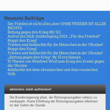
Neueste Beiträge
Der Frieden ist nicht alles, aber OHNE FRIEDEN IST ALLES
NICHTS
Zeitung gegen den Krieg (Nr. 52)
Aufruf des DGB: Antikriegstag 2022: „Für den Frieden!“
Stoppt den Krieg!
Frieden und Solidarität für die Menschen in der Ukraine!
Stoppt den Krieg!
Frieden und Solidarität für die Menschen in der Ukraine!
„Zeitung gegen den Krieg“ Nr. 51 erschienen
15 Thesen von Winfried Wolf zum Krieg des Kreml gegen
die Ukraine
Solidarität mit dem ukrainischen und dem russischen
Volk
abrüsten statt aufrüsten!
Die Bundesregierung plant, die Rüstungsausgaben nahezu zu
verdoppeln. Keine Erhöhung der Rüstungsausgaben–Abrüsten
ist das Gebot der Stunde.