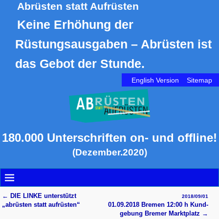
Abrüsten statt Aufrüsten
Keine Erhöhung der
Rüstungsausgaben – Abrüsten ist
das Gebot der Stunde.
English Version
Sitemap
180.000 Unterschriften on- und offline!
(Dezember.2020)
←
DIE LINKE unterstützt
2018/09/01
Artikelnavigation
„abrüsten statt aufrüsten“
01.09.2018 Bremen 12:00 h Kund­
ge­bung Bremer Markt­platz
→