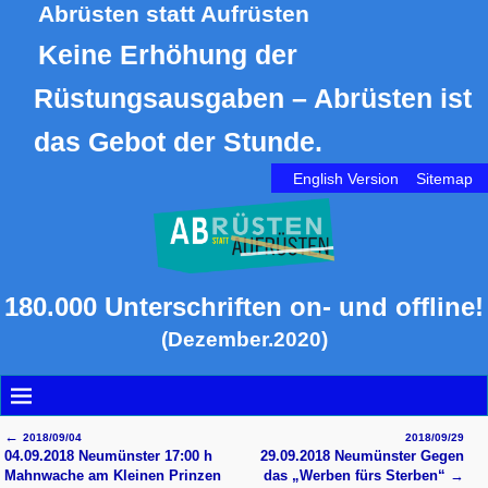
Abrüsten statt Aufrüsten
Keine Erhöhung der
Rüstungsausgaben – Abrüsten ist
das Gebot der Stunde.
English Version
Sitemap
180.000 Unterschriften on- und offline!
(Dezember.2020)
←
2018/09/04
2018/09/29
Artikelnavigation
04.09.2018 Neumünster 17:00 h
29.09.2018 Neumünster Gegen
Mahnwache am Kleinen Prinzen
das „Werben fürs Sterben“
→