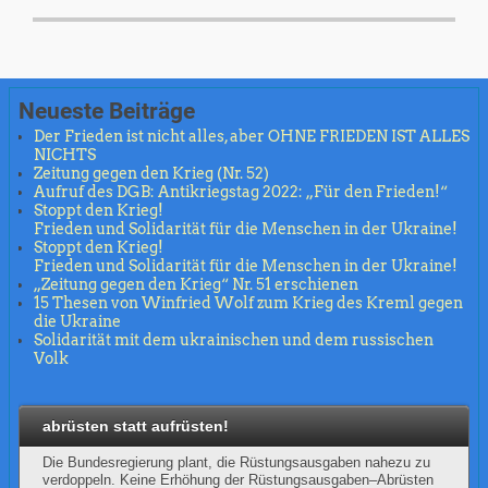
Neueste Beiträge
Der Frieden ist nicht alles, aber OHNE FRIEDEN IST ALLES
NICHTS
Zeitung gegen den Krieg (Nr. 52)
Aufruf des DGB: Antikriegstag 2022: „Für den Frieden!“
Stoppt den Krieg!
Frieden und Solidarität für die Menschen in der Ukraine!
Stoppt den Krieg!
Frieden und Solidarität für die Menschen in der Ukraine!
„Zeitung gegen den Krieg“ Nr. 51 erschienen
15 Thesen von Winfried Wolf zum Krieg des Kreml gegen
die Ukraine
Solidarität mit dem ukrainischen und dem russischen
Volk
abrüsten statt aufrüsten!
Die Bundesregierung plant, die Rüstungsausgaben nahezu zu
verdoppeln. Keine Erhöhung der Rüstungsausgaben–Abrüsten