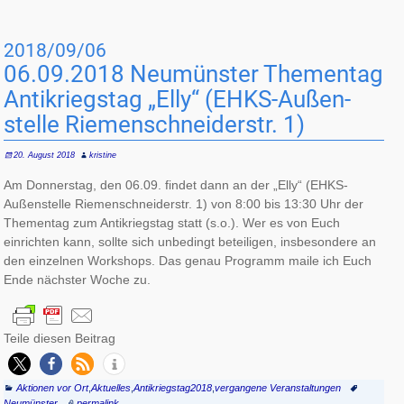
2018/09/06
06.09.2018 Neumünster The­men­tag
Anti­kriegs­tag „Elly“ (EHKS-Außen­
stelle Rie­men­schneider­str. 1)
20. August 2018
kristine
Am Donnerstag, den 06.09. findet dann an der „Elly“ (EHKS-
Außenstelle Riemenschneiderstr. 1) von 8:00 bis 13:30 Uhr der
Thementag zum Antikriegstag statt (s.o.). Wer es von Euch
einrichten kann, sollte sich unbedingt beteiligen, insbesondere an
den einzelnen Workshops. Das genau Programm maile ich Euch
Ende nächster Woche zu.
Teile diesen Beitrag
Aktionen vor Ort
,
Aktuelles
,
Antikriegstag2018
,
vergangene Veranstaltungen
Neumünster
permalink