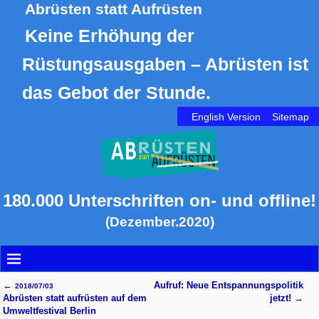
Abrüsten statt Aufrüsten
Keine Erhöhung der
Rüstungsausgaben – Abrüsten ist
das Gebot der Stunde.
English Version
Sitemap
180.000 Unterschriften on- und offline!
(Dezember.2020)
←
Aufruf: Neue Entspannungspolitik
2018/07/03
Artikelnavigation
Abrüsten statt aufrüsten auf dem
jetzt!
→
Umweltfestival Berlin