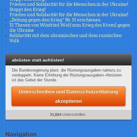
Frieden und Solidarität für die Menschen in der Ukraine!
Stoppt den Krieg!
Frieden und Solidarität für die Menschen in der Ukraine!
„Zeitung gegen den Krieg“ Nr. 51 erschienen
15 Thesen von Winfried Wolf zum Krieg des Kreml gegen
die Ukraine
Solidarität mit dem ukrainischen und dem russischen
Volk
abrüsten statt aufrüsten!
Die Bundesregierung plant, die Rüstungsausgaben nahezu zu
verdoppeln. Keine Erhöhung der Rüstungsausgaben–Abrüsten
ist das Gebot der Stunde.
Unterschreiben und Datenschutzerklärung
akzeptieren
31,664
Unterschriften
Navigation