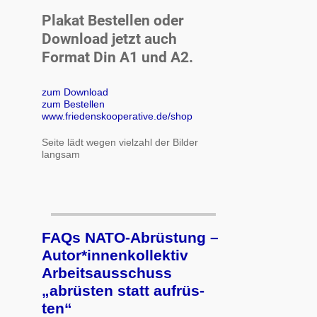
Plakat Bestellen oder
Download jetzt auch
Format Din A1 und A2.
zum Download
zum Bestellen
www.friedenskooperative.de/shop
Seite lädt wegen vielzahl der Bilder
langsam
FAQs NATO-Abrüstung –
Autor*innenkollektiv
Arbeits­aus­schuss
„ab­rüs­ten statt auf­rüs­
ten“