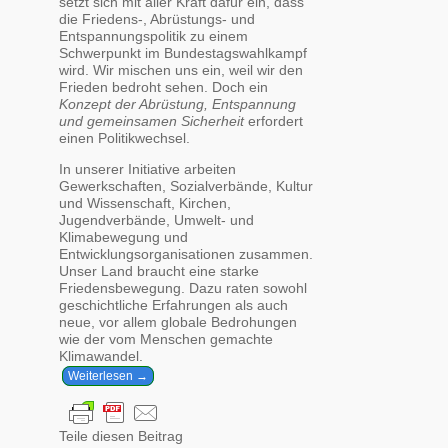
setzt sich mit aller Kraft dafür ein, dass
die Friedens-, Abrüstungs- und
Entspannungspolitik zu einem
Schwerpunkt im Bundestagswahlkampf
wird. Wir mischen uns ein, weil wir den
Frieden bedroht sehen. Doch ein
Konzept der Abrüstung, Entspannung
und gemeinsamen Sicherheit
erfordert
einen Politikwechsel.
In unserer Initiative arbeiten
Gewerkschaften, Sozialverbände, Kultur
und Wissenschaft, Kirchen,
Jugendverbände, Umwelt- und
Klimabewegung und
Entwicklungsorganisationen zusammen.
Unser Land braucht eine starke
Friedensbewegung. Dazu raten sowohl
geschichtliche Erfahrungen als auch
neue, vor allem globale Bedrohungen
wie der vom Menschen gemachte
Klimawandel.
Weiterlesen →
Teile diesen Beitrag