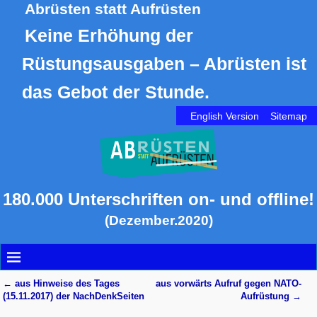
Abrüsten statt Aufrüsten
Keine Erhöhung der
Rüstungsausgaben – Abrüsten ist
das Gebot der Stunde.
English Version
Sitemap
180.000 Unterschriften on- und offline!
(Dezember.2020)
←
aus Hinweise des Tages
aus vorwärts Aufruf gegen NATO-
Artikelnavigation
(15.11.2017) der NachDenkSeiten
Aufrüstung
→