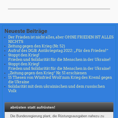
Neueste Beiträge
Der Frieden ist nicht alles, aber OHNE FRIEDEN IST ALLES
NICHTS
Zeitung gegen den Krieg (Nr. 52)
Aufruf des DGB: Antikriegstag 2022: „Für den Frieden!“
Stoppt den Krieg!
Frieden und Solidarität für die Menschen in der Ukraine!
Stoppt den Krieg!
Frieden und Solidarität für die Menschen in der Ukraine!
„Zeitung gegen den Krieg“ Nr. 51 erschienen
15 Thesen von Winfried Wolf zum Krieg des Kreml gegen
die Ukraine
Solidarität mit dem ukrainischen und dem russischen
Volk
abrüsten statt aufrüsten!
Die Bundesregierung plant, die Rüstungsausgaben nahezu zu