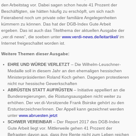
den Arbeitstag vor. Dabei sagen schon heute 41 Prozent der
Beschäftigten, sie hätten häufig zu erschöpft, um sich nach
Feierabend noch um private oder familiäre Angelegenheiten
kümmern zu können. Das hat der DGB-Index Gute Arbeit
ergeben. Das ist auch das Titelthema der aktuellen Ausgabe der
„ver.di news“, die soeben unter
www.verdi-news.de/leitartikel/
im
Internet freigeschaltet worden ist.
Weitere Themen dieser Ausgabe:
EHRE UND WÜRDE VERLETZT
– Die Wilhelm-Leuschner-
Medaille soll in diesem Jahr an den ehemaligen hessischen
Ministerpräsidenten Roland Koch gehen. Dagegen protestieren
nicht nur hessische Gewerkschaften
ABRÜSTEN STATT AUFRÜSTEN
– Initiative appelliert an die
Bundesregierungen, die Rüstungsausgaben nicht weiter zu
erhöhen. Der ver.di-Vorsitzende Frank Bsirske gehört zu den
Erstunterzeichner/innen. Der Appell kann gezeichnet werden
unter
www.abruesten.jetzt
SCHWER VEREINBAR
– Der Report 2017 des DGB-Index
Gute Arbeit liegt vor. Mittlerweile gehen 41 Prozent der
Befragten davon aus, dass ihre Rente nicht zum Leben reichen