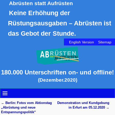
Abrüsten statt Aufrüsten
Keine Erhöhung der
Rüstungsausgaben – Abrüsten ist
das Gebot der Stunde.
English Version
Sitemap
180.000 Unterschriften on- und offline!
(Dezember.2020)
←
Berlin: Fotos vom Aktionstag
Demonstration und Kundgebung
Artikelnavigation
„Abrüstung und neue
in Erfurt am 05.12.2020
→
Entspannungspolitik“