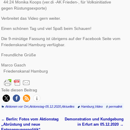
44:24 Monika Koops (ver.di -AK Frieden-, für Volksinitiative
gegen Rüstungsexporte)
Verbreitet das Video gern weiter.
Einen schönen Tag und viel Spaß beim Schauen!
Die 9-minütige Fassung ist übrigens auf der Facebook Seite vom
Friedenskanal Hamburg verfügbar.
Freundliche Grüße
Marco Gasch
Friedenskanal Hamburg
Teile diesen Beitrag
Aktionen vor Ort
,
Aktionstag-05.12.2020
,
Aktuelles
Hamburg
,
Video
permalink
←
Berlin: Fotos vom Aktionstag
Demonstration und Kundgebung
Artikelnavigation
„Abrüstung und neue
in Erfurt am 05.12.2020
→
Entspannungspolitik“